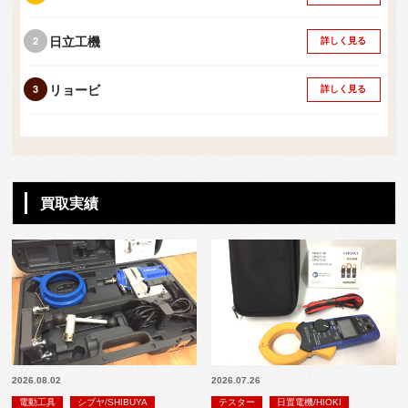
日立工機
詳しく見る
リョービ
詳しく見る
買取実績
2026.08.02
2026.07.26
電動工具
シブヤ/SHIBUYA
テスター
日置電機/HIOKI