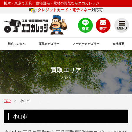
栃木・東京で工具・住宅設備・電材の買取ならエコガレッジ
クレジットカード・電子マネー
対応可
初めての方へ
商品カテゴリー
メーカーカテゴリー
会社概要
買取エリア
AREA
TOP
小山市
>
小山市