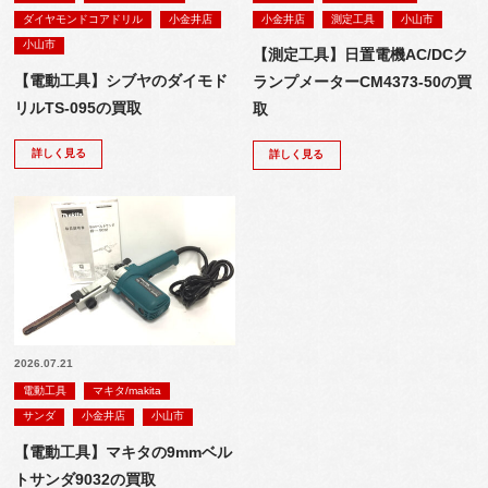
ダイヤモンドコアドリル
小金井店
小金井店
測定工具
小山市
小山市
【測定工具】日置電機AC/DCク
【電動工具】シブヤのダイモド
ランプメーターCM4373-50の買
リルTS-095の買取
取
詳しく見る
詳しく見る
2026.07.21
電動工具
マキタ/makita
サンダ
小金井店
小山市
【電動工具】マキタの9mmベル
トサンダ9032の買取