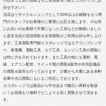
小山市で工具の買取なら工具買取専門館エコガレッジにお
任せ下さい！
当店はリサイクルショップとして20年以上の経験をもつ専
門のスタッフがお客様のご要望にお応え致します。小山市
にお住いのお客様で不要になった工具などが御座いました
ら是非当店の店頭買取＆出張買取のご利用お待ち申し上げ
ます。工具買取専門館エコガレッジではエアコンプレッサ
ー、発電機、電動工具、エア工具、エンジン工具の買取に
は特に力を入れております、また工具の他にも電材、電
線、エアコン配管、スイッチ類の買取&販売や住宅設備品
の買取＆販売も行っております、少量から大量にある余剰
在庫や大口買取にもにもご対応しております。
エコガレッジでは新品から中古品まで幅広い商材を取扱
い！お見積もり無料でどこよりも高く買取させて頂きま
す。