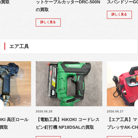
の買取
ットケーブルカッターDRC-500N
スバンドソーGCB
の買取
詳しく見る
詳しく見る
エア工具
2026.06.28
2026.06.27
KI 高圧ロール
【電動工具】HiKOKI コードレス
【エア工具】マ
の買取
ピン釘打機 NP18DSALの買取
プレッサAK-CH