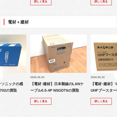
詳しく見る
詳しく見る
電材＋建材
2026.06.24
2026.06.22
ナソニックの感
【電材･建材】日本製線のLANケ
【電材･建材】
702の買取
ーブル0.5-4P NSGDT6の買取
UHFブースター
詳しく見る
詳しく見る