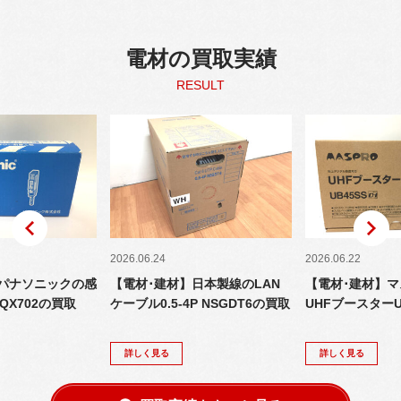
電材の買取実績
RESULT
2026.06.24
2026.06.22
】パナソニックの感
【電材･建材】日本製線のLAN
【電材･建材】
QX702の買取
ケーブル0.5-4P NSGDT6の買取
UHFブースターU
詳しく見る
詳しく見る