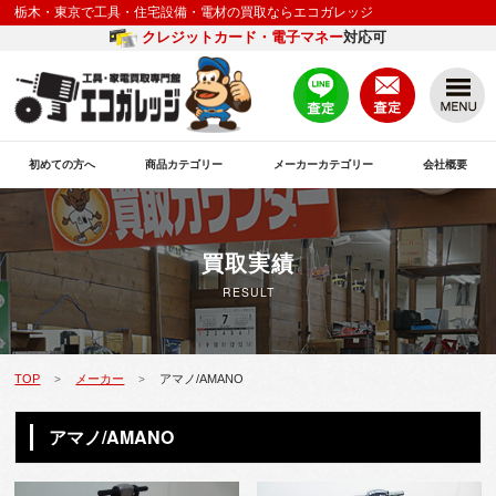
栃木・東京で工具・住宅設備・電材の買取ならエコガレッジ
クレジットカード・電子マネー
対応可
初めての方へ
商品カテゴリー
メーカーカテゴリー
会社概要
買取実績
RESULT
TOP
メーカー
アマノ/AMANO
>
>
アマノ/AMANO