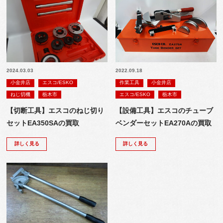
2024.03.03
2022.09.18
小金井店
エスコ/ESKO
作業工具
小金井店
ねじ切機
栃木市
エスコ/ESKO
栃木市
【切断工具】エスコのねじ切り
【設備工具】エスコのチューブ
セットEA350SAの買取
ベンダーセットEA270Aの買取
詳しく見る
詳しく見る