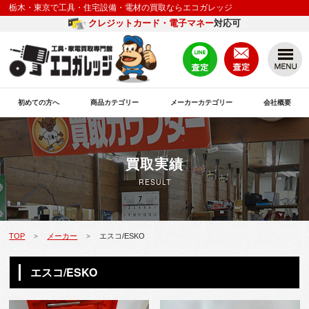
栃木・東京で工具・住宅設備・電材の買取ならエコガレッジ
クレジットカード・電子マネー
対応可
初めての方へ
商品カテゴリー
メーカーカテゴリー
会社概要
買取実績
RESULT
TOP
メーカー
エスコ/ESKO
>
>
エスコ/ESKO