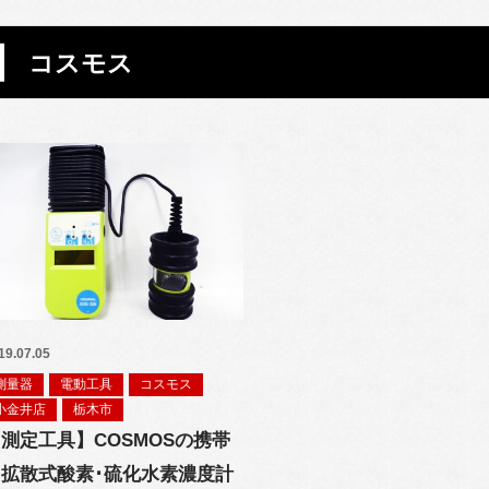
コスモス
19.07.05
測量器
電動工具
コスモス
小金井店
栃木市
測定工具】COSMOSの携帯
用拡散式酸素･硫化水素濃度計