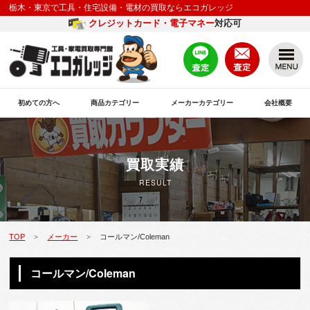
栃木・東京で工具・住宅設備・電材の買取ならエコガレッジ
クレジットカード・電子マネー
対応可
初めての方へ
商品カテゴリー
メーカーカテゴリー
会社概要
買取実績
RESULT
TOP
メーカー
コールマン/Coleman
>
>
コールマン/Coleman