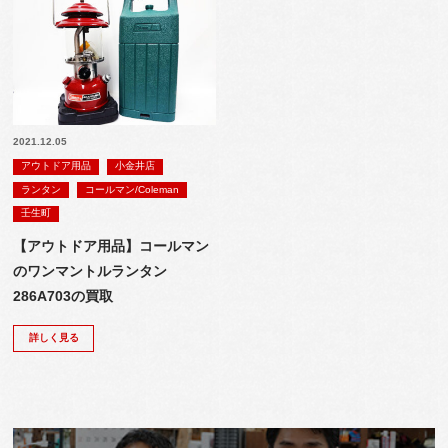
2021.12.05
アウトドア用品
小金井店
ランタン
コールマン/Coleman
壬生町
【アウトドア用品】コールマン
のワンマントルランタン
286A703の買取
詳しく見る