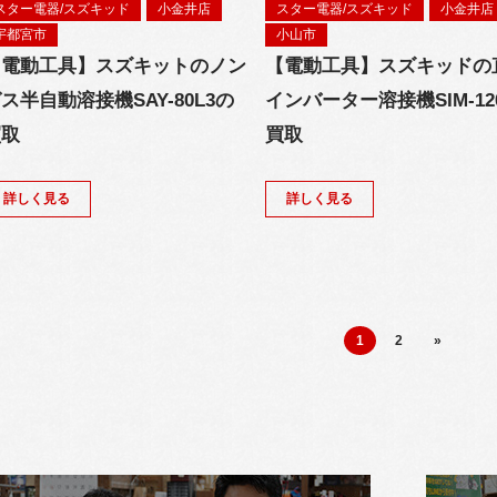
スター電器/スズキッド
小金井店
スター電器/スズキッド
小金井店
宇都宮市
小山市
【電動工具】スズキットのノン
【電動工具】スズキッドの
ス半自動溶接機SAY-80L3の
インバーター溶接機SIM-12
買取
買取
詳しく見る
詳しく見る
1
2
»