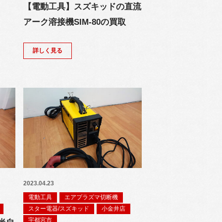
【電動工具】スズキッドの直流
アーク溶接機SIM-80の買取
詳しく見る
2023.04.23
電動工具
エアプラズマ切断機
スター電器/スズキッド
小金井店
宇都宮市