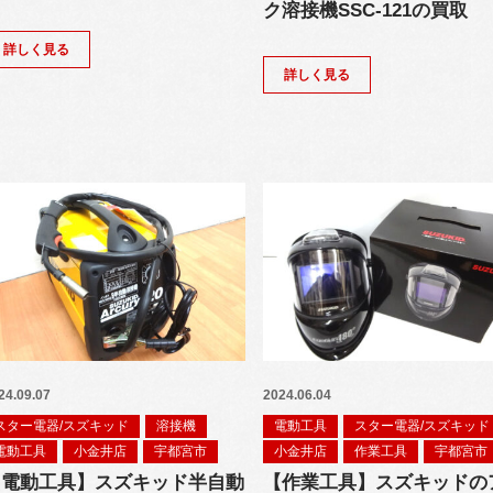
ク溶接機SSC-121の買取
詳しく見る
詳しく見る
24.09.07
2024.06.04
スター電器/スズキッド
溶接機
電動工具
スター電器/スズキッド
電動工具
小金井店
宇都宮市
小金井店
作業工具
宇都宮市
【電動工具】スズキッド半自動
【作業工具】スズキッドの