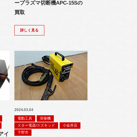
ープラズマ切断機APC-15Sの
買取
詳しく見る
2024.03.04
電動工具
溶接機
スター電器/スズキッド
小金井店
下野市
アイ