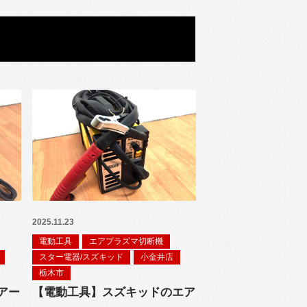
2025.11.23
電動工具
エアプラズマ切断機
スター電器/スズキッド
小金井店
栃木市
アー
【電動工具】スズキッドのエア