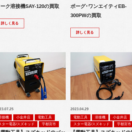
ーク溶接機SAY-120の買取
ボーグ･ワンエイティEB-
300PWの買取
詳しく見る
詳しく見る
23.07.25
2023.04.29
溶接機
小金井店
電動工具
電動工具
溶接機
小金井店
スター電器/スズキッド
宇都宮市
スター電器/スズキッド
宇都宮市