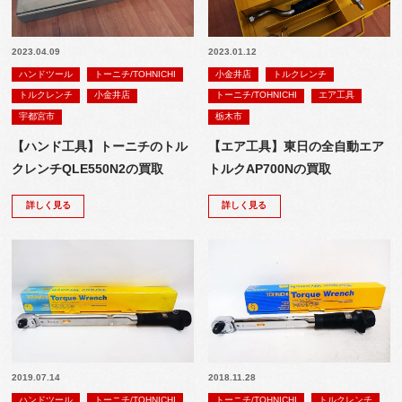
2023.04.09
2023.01.12
ハンドツール
トーニチ/TOHNICHI
小金井店
トルクレンチ
トルクレンチ
小金井店
トーニチ/TOHNICHI
エア工具
宇都宮市
栃木市
【ハンド工具】トーニチのトル
【エア工具】東日の全自動エア
クレンチQLE550N2の買取
トルクAP700Nの買取
詳しく見る
詳しく見る
2019.07.14
2018.11.28
ハンドツール
トーニチ/TOHNICHI
トーニチ/TOHNICHI
トルクレンチ