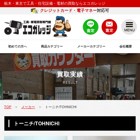
栃木・東京で工具・住宅設備・電材の買取ならエコガレッジ
クレジットカード・電子マネー
対応可
初めての方へ
商品カテゴリー
メーカーカテゴリー
会社概要
買取実績
RESULT
TOP
メーカー
トーニチ/TOHNICHI
>
>
トーニチ/TOHNICHI