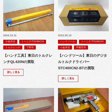
2024.10.11
2023.09.15
小金井店
トーニチ/TOHNICHI
ハンドツール
トーニチ/TOHNICHI
トルクレンチ
下野市
小金井店
宇都宮市
【ハンド工具】東日のトルクレ
【ハンドツール】東日のデジタ
ンチQL420Nの買取
ルトルクドライバー
STC400CN2-BTの買取
詳しく見る
詳しく見る