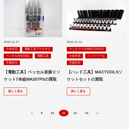
2020.12.27
2020.11.12
小金井店
電動工具アクセサリ
マックツール/MACTOOLS
ベッセル/VESSEL
電動工具
小金井店
ハンドツール
宇都宮市
宇都宮市
【電動工具】ベッセル首振りソ
【ハンド工具】MACTOOLSソ
ケット7本組WA207PSの買取
ケットセットの買取
詳しく見る
詳しく見る
«
9
10
11
12
13
»