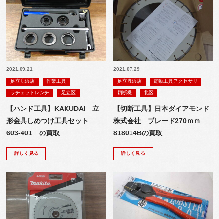
2021.09.21
2021.07.29
足立鹿浜店
作業工具
足立鹿浜店
電動工具アクセサリ
ラチェットレンチ
足立区
切断機
北区
【ハンド工具】KAKUDAI 立
【切断工具】日本ダイアモンド
形金具しめつけ工具セット
株式会社 ブレード270ｍｍ
603-401 の買取
818014Bの買取
詳しく見る
詳しく見る