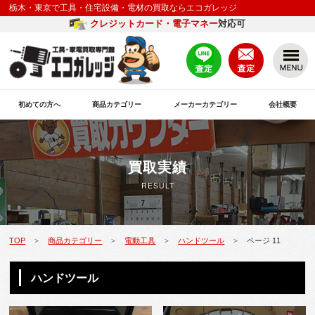
栃木・東京で工具・住宅設備・電材の買取ならエコガレッジ
クレジットカード・電子マネー
対応可
初めての方へ
商品カテゴリー
メーカーカテゴリー
会社概要
買取実績
RESULT
TOP
商品カテゴリー
電動工具
ハンドツール
ページ 11
>
>
>
>
ハンドツール