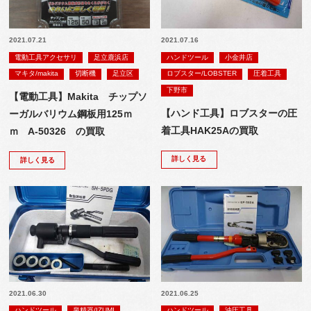
2021.07.21
2021.07.16
電動工具アクセサリ
足立鹿浜店
ハンドツール
小金井店
マキタ/makita
切断機
足立区
ロブスター/LOBSTER
圧着工具
下野市
【電動工具】Makita チップソ
【ハンド工具】ロブスターの圧
ーガルバリウム鋼板用125ｍ
着工具HAK25Aの買取
ｍ A-50326 の買取
詳しく見る
詳しく見る
2021.06.30
2021.06.25
ハンドツール
泉精器/IZUMI
ハンドツール
油圧工具