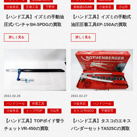
小金井店
圧着工具
下野市
泉精器/IZUMI
小金井店
小山市
【ハンド工具】イズミの手動油
【ハンド工具】イズミの手動式
圧式パンチャSH-5PDGの買取
油圧圧着工具EP-150Aの買取
詳しく見る
詳しく見る
2021.02.28
2021.02.27
ハンドツール
作業工具
小金井店
ハンドツール
小金井店
トップ/TOP
小山市
タスコ/TASCO
宇都宮市
【ハンド工具】TOPボイド管ラ
【ハンド工具】タスコのエキス
チェットVR-450の買取
パンダーセットTA525Cの買取