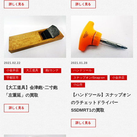
詳しく見る
詳しく見る
2021.02.22
2021.01.28
小金井店
大工道具
鉋/カンナ
ハンドツール
宇都宮市
スナップオン/Snap-on
小金井店
小山市
【大工道具】会津鉋･二寸鉋
【ハンドツール】スナップオン
「左重延」の買取
のラチェットドライバー
詳しく見る
SSDMRT1の買取
詳しく見る