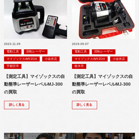
2023.11.09
2019.09.07
電動工具
回転レーザー
電動工具
回転レーザー
マイゾックス/MYZOX
小金井店
マイゾックス/MYZOX
小金井店
宇都宮市
栃木市
【測定工具】マイゾックスの自
【測定工具】マイゾックスの自
動整準レーザーレベルMJ-300
動整準レーザーレベルMJ-300
の買取
の買取
詳しく見る
詳しく見る