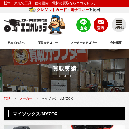
栃木・東京で工具・住宅設備・電材の買取ならエコガレッジ
クレジットカード・電子マネー
対応可
初めての方へ
商品カテゴリー
メーカーカテゴリー
会社概要
買取実績
RESULT
TOP
メーカー
マイゾックス/MYZOX
>
>
マイゾックス/MYZOX