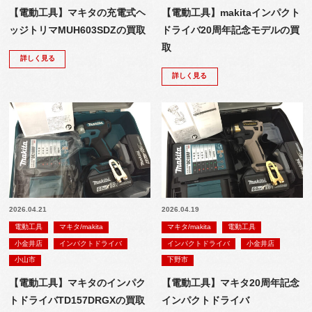
【電動工具】マキタの充電式ヘ
【電動工具】makitaインパクト
ッジトリマMUH603SDZの買取
ドライバ20周年記念モデルの買
取
詳しく見る
詳しく見る
2026.04.21
2026.04.19
電動工具
マキタ/makita
マキタ/makita
電動工具
小金井店
インパクトドライバ
インパクトドライバ
小金井店
小山市
下野市
【電動工具】マキタのインパク
【電動工具】マキタ20周年記念
トドライバTD157DRGXの買取
インパクトドライバ