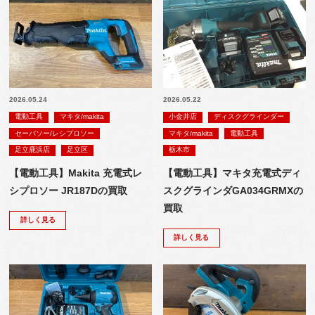
2026.05.24
2026.05.22
電動工具
マキタ/makita
小金井店
ディスクグラインダー
セーバソー/レシプロソー
マキタ/makita
電動工具
足立鹿浜店
足立区
栃木市
【電動工具】Makita 充電式レ
【電動工具】マキタ充電式ディ
シプロソー JR187Dの買取
スクグラインダGA034GRMXの
買取
詳しく見る
詳しく見る