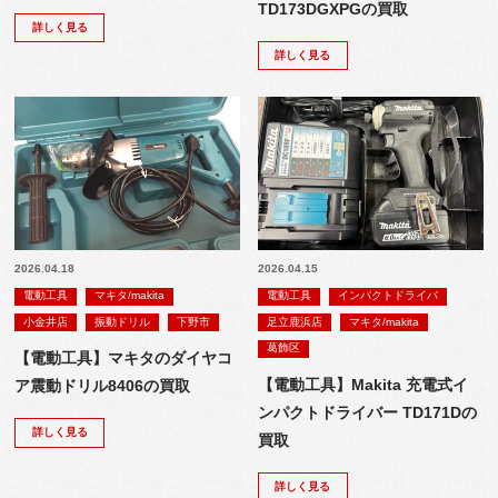
TD173DGXPGの買取
詳しく見る
詳しく見る
2026.04.18
2026.04.15
電動工具
マキタ/makita
電動工具
インパクトドライバ
小金井店
振動ドリル
下野市
足立鹿浜店
マキタ/makita
葛飾区
【電動工具】マキタのダイヤコ
【電動工具】Makita 充電式イ
ア震動ドリル8406の買取
ンパクトドライバー TD171Dの
詳しく見る
買取
詳しく見る