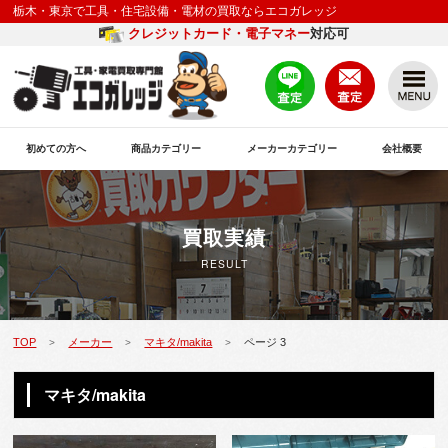
栃木・東京で工具・住宅設備・電材の買取ならエコガレッジ
クレジットカード・電子マネー
対応可
初めての方へ
商品カテゴリー
メーカーカテゴリー
会社概要
買取実績
RESULT
TOP
メーカー
マキタ/makita
ページ 3
>
>
>
マキタ/makita