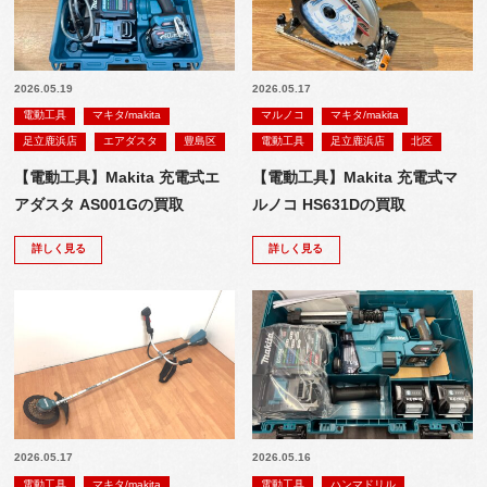
2026.05.19
2026.05.17
電動工具
マキタ/makita
マルノコ
マキタ/makita
足立鹿浜店
エアダスタ
豊島区
電動工具
足立鹿浜店
北区
【電動工具】Makita 充電式エ
【電動工具】Makita 充電式マ
アダスタ AS001Gの買取
ルノコ HS631Dの買取
詳しく見る
詳しく見る
2026.05.17
2026.05.16
電動工具
マキタ/makita
電動工具
ハンマドリル