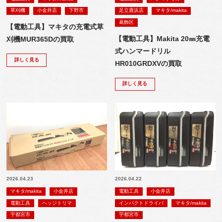
草刈機
小金井店
下野市
足立鹿浜店
マキタ/makita
葛飾区
【電動工具】マキタの充電式草
【電動工具】Makita 20㎜充電
刈機MUR365Dの買取
式ハンマードリル
詳しく見る
HR010GRDXVの買取
詳しく見る
2026.04.23
2026.04.22
マキタ/makita
小金井店
電動工具
小金井店
電動工具
ヘッジトリマ
インパクトドライバ
マキタ/makita
宇都宮市
宇都宮市