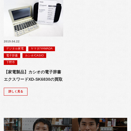
2019.04.22
デジタル家電
ヤマダ/YAMADA
電子辞書
カシオ/CASIO
下野市
【家電製品】カシオの電子辞書
エクスワードXD-SK6830の買取
詳しく見る