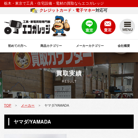
栃木・東京で工具・住宅設備・電材の買取ならエコガレッジ
クレジットカード・電子マネー
対応可
初めての方へ
商品カテゴリー
メーカーカテゴリー
会社概要
買取実績
RESULT
TOP
メーカー
ヤマダ/YAMADA
>
>
ヤマダ/YAMADA