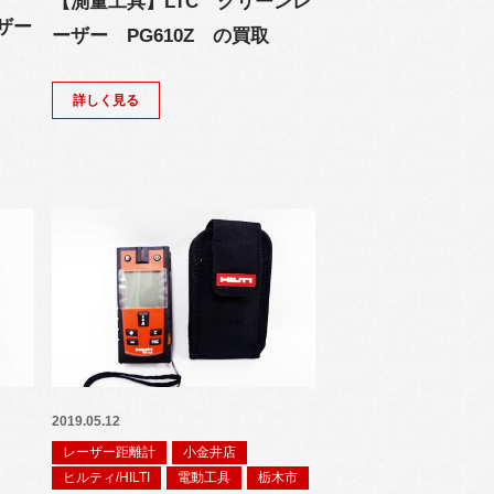
【測量工具】LTC グリーンレ
ザー
ーザー PG610Z の買取
詳しく見る
2019.05.12
レーザー距離計
小金井店
ヒルティ/HILTI
電動工具
栃木市