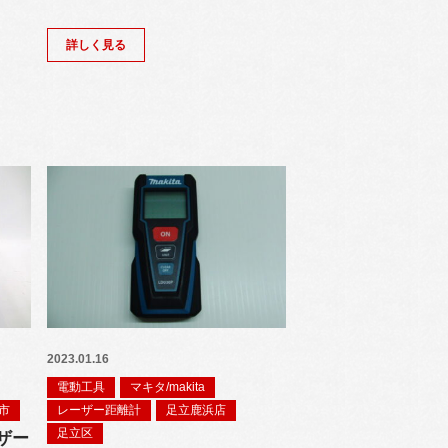
詳しく見る
2023.01.16
電動工具
マキタ/makita
市
レーザー距離計
足立鹿浜店
足立区
ザー