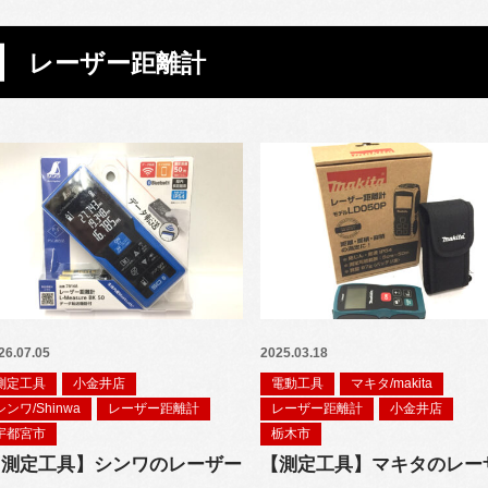
レーザー距離計
26.07.05
2025.03.18
測定工具
小金井店
電動工具
マキタ/makita
シンワ/Shinwa
レーザー距離計
レーザー距離計
小金井店
宇都宮市
栃木市
【測定工具】シンワのレーザー
【測定工具】マキタのレー