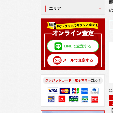
距
エリア
LINEで査定する
メールで査定する
クレジットカード・電子マネー
対応！
20