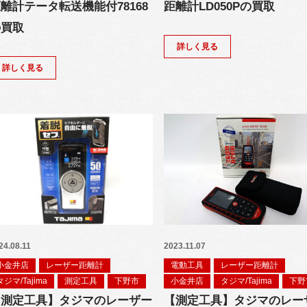
離計テータ転送機能付78168
距離計LD050Pの買取
の買取
詳しく見る
詳しく見る
24.08.11
2023.11.07
小金井店
レーザー距離計
電動工具
レーザー距離計
タジマ/Tajima
測定工具
下野市
小金井店
タジマ/Tajima
下野
【測定工具】タジマのレーザー
【測定工具】タジマのレー