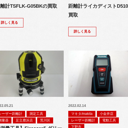
離計TSFLK-G05BKの買取
距離計ライカディストD51
買取
詳しく見る
詳しく見る
22.05.21
2022.02.14
レーザー距離計
測定工具
マキタ/makita
小金井店
測量器
足立鹿浜店
荒川区
レーザー距離計
電動工具
下野市