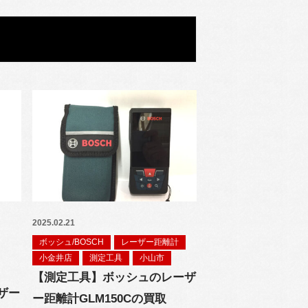
2025.02.21
ボッシュ/BOSCH
レーザー距離計
小金井店
測定工具
小山市
【測定工具】ボッシュのレーザ
ザー
ー距離計GLM150Cの買取