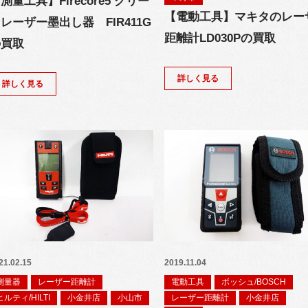
測量工具】Firecore5 グリー
【電動工具】マキタのレー
レーザー墨出し器 FIR411G
距離計LD030Pの買取
の買取
詳しく見る
詳しく見る
21.02.15
2019.11.04
測量器
レーザー距離計
電動工具
ボッシュ/BOSCH
ヒルティ/HILTI
小金井店
小山市
レーザー距離計
小金井店