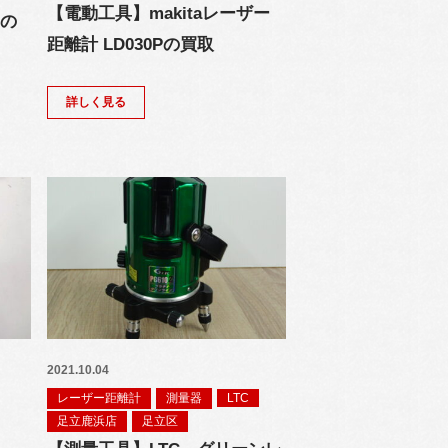
【電動工具】makitaレーザー
0の
距離計 LD030Pの買取
詳しく見る
2021.10.04
レーザー距離計
測量器
LTC
足立鹿浜店
足立区