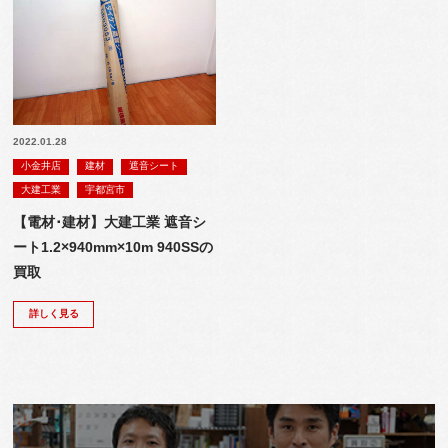
2022.01.28
小金井店
建材
遮音シート
大建工業
宇都宮市
【電材･建材】大建工業 遮音シ
ート1.2×940mm×10m 940SSの
買取
詳しく見る