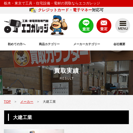
栃木・東京で工具・住宅設備・電材の買取ならエコガレッジ
クレジットカード・電子マネー
対応可
初めての方へ
商品カテゴリー
メーカーカテゴリー
会社概要
買取実績
RESULT
TOP
メーカー
大建工業
>
>
大建工業