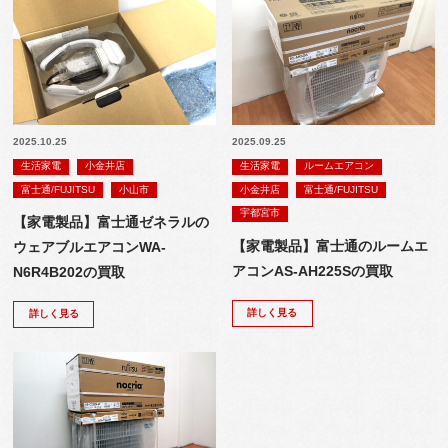
2025.10.25
2025.09.25
生活家電
小金井店
生活家電
ルームエアコン
富士通/FUJITSU
小山市
小金井店
富士通/FUJITSU
宇都宮市
【家電製品】富士通ゼネラルの
【家電製品】富士通のルームエ
ウェアブルエアコンWA-
アコンAS-AH225Sの買取
N6R4B202の買取
詳しく見る
詳しく見る