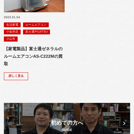
2023.01.04
生活家電
ルームエアコン
小金井店
富士通/FUJITSU
小山市
【家電製品】富士通ゼネラルの
ルームエアコンAS-C222Mの買
取
詳しく見る
初めての方へ
GUIDE