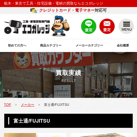
栃木・東京で工具・住宅設備・電材の買取ならエコガレッジ
クレジットカード・電子マネー
対応可
初めての方へ
商品カテゴリー
メーカーカテゴリー
会社概要
買取実績
RESULT
TOP
メーカー
富士通/FUJITSU
>
>
富士通/FUJITSU