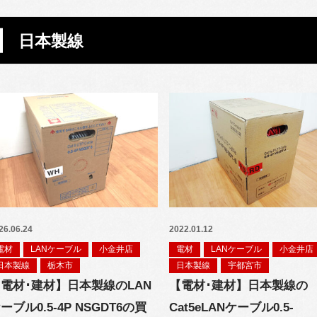
日本製線
26.06.24
2022.01.12
電材
LANケーブル
小金井店
電材
LANケーブル
小金井店
日本製線
栃木市
日本製線
宇都宮市
電材･建材】日本製線のLAN
【電材･建材】日本製線の
ーブル0.5-4P NSGDT6の買
Cat5eLANケーブル0.5-