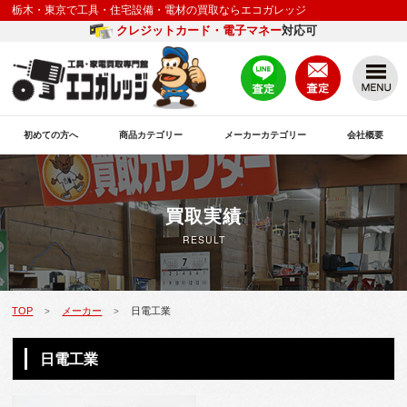
栃木・東京で工具・住宅設備・電材の買取ならエコガレッジ
クレジットカード・電子マネー
対応可
初めての方へ
商品カテゴリー
メーカーカテゴリー
会社概要
買取実績
RESULT
TOP
メーカー
日電工業
>
>
日電工業