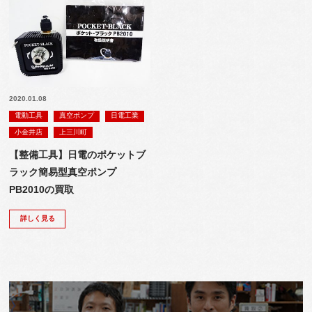
2020.01.08
電動工具
真空ポンプ
日電工業
小金井店
上三川町
【整備工具】日電のポケットブ
ラック簡易型真空ポンプ
PB2010の買取
詳しく見る