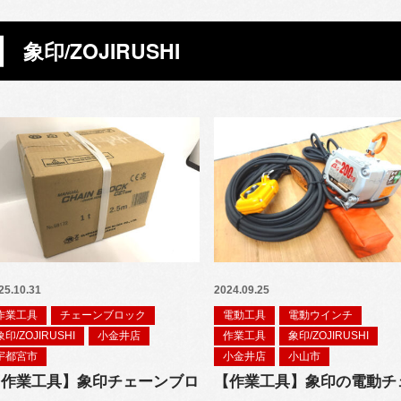
象印/ZOJIRUSHI
25.10.31
2024.09.25
作業工具
チェーンブロック
電動工具
電動ウインチ
象印/ZOJIRUSHI
小金井店
作業工具
象印/ZOJIRUSHI
宇都宮市
小金井店
小山市
【作業工具】象印チェーンブロ
【作業工具】象印の電動チ