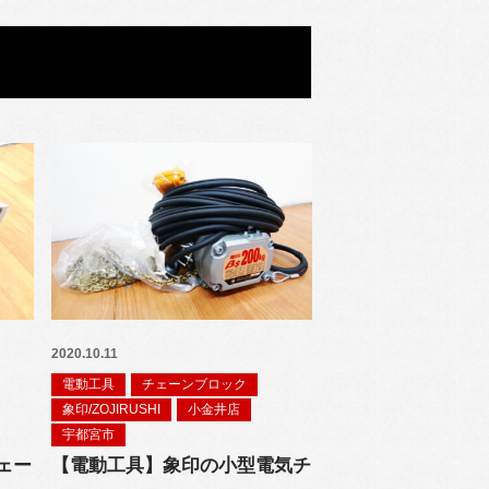
2020.10.11
電動工具
チェーンブロック
象印/ZOJIRUSHI
小金井店
宇都宮市
ェー
【電動工具】象印の小型電気チ