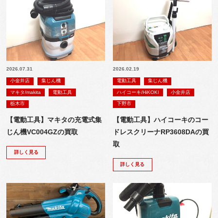
2026.07.31
2026.02.19
小金井店
集じん機
電動工具
集じん機
マキタ/makita
電動工具
ハイコーキ/HiKOKI
小金井店
栃木市
下野市
【電動工具】マキタの充電式集
【電動工具】ハイコーキのコー
じん機VC004GZの買取
ドレスクリーナRP3608DAの買
取
詳しく見る
詳しく見る