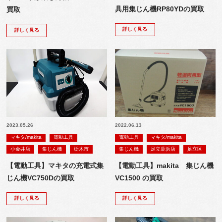
具用集じん機RP80YDの買取
買取
詳しく見る
詳しく見る
2023.05.26
2022.06.13
マキタ/makita
電動工具
電動工具
マキタ/makita
小金井店
集じん機
栃木市
集じん機
足立鹿浜店
足立区
【電動工具】マキタの充電式集
【電動工具】makita 集じん機
じん機VC750Dの買取
VC1500 の買取
詳しく見る
詳しく見る