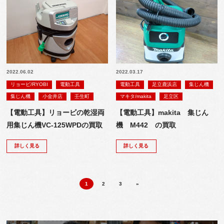
2022.06.02
2022.03.17
リョービ/RYOBI
電動工具
電動工具
足立鹿浜店
集じん機
集じん機
小金井店
壬生町
マキタ/makita
足立区
【電動工具】リョービの乾湿両
【電動工具】makita 集じん
用集じん機VC-125WPDの買取
機 M442 の買取
詳しく見る
詳しく見る
1
2
3
»