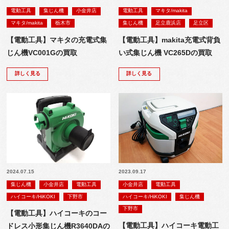
電動工具
集じん機
小金井店
電動工具
マキタ/makita
マキタ/makita
栃木市
集じん機
足立鹿浜店
足立区
【電動工具】マキタの充電式集
【電動工具】makita充電式背負
じん機VC001Gの買取
い式集じん機 VC265Dの買取
詳しく見る
詳しく見る
2024.07.15
2023.09.17
集じん機
小金井店
電動工具
小金井店
電動工具
ハイコーキ/HiKOKI
下野市
ハイコーキ/HiKOKI
集じん機
下野市
【電動工具】ハイコーキのコー
【電動工具】ハイコーキ電動工
ドレス小形集じん機R3640DAの