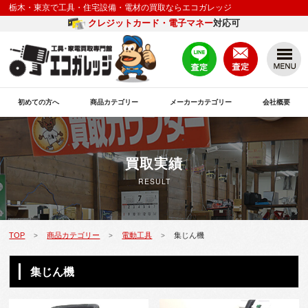
栃木・東京で工具・住宅設備・電材の買取ならエコガレッジ
クレジットカード・電子マネー
対応可
初めての方へ
商品カテゴリー
メーカーカテゴリー
会社概要
買取実績
RESULT
TOP
商品カテゴリー
電動工具
集じん機
>
>
>
集じん機