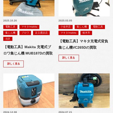
2025.10.26
2025.03.05
電動工具
マキタ/makita
小金井店
集じん機
電動工具
集じん機
ブロワ
足立鹿浜店
マキタ/makita
栃木市
北区
【電動工具】マキタ充電式背負
【電動工具】Makita 充電式ブ
集じん機VC265Dの買取
ロワ集じん機 MUB187Dの買取
詳しく見る
詳しく見る
2024.12.08
2024.07.21