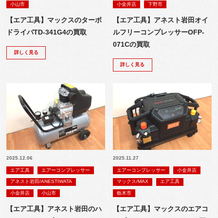
小山市
小金井店
下野市
【エア工具】マックスのターボ
【エア工具】アネスト岩田オイ
ドライバTD-341G4の買取
ルフリーコンプレッサーOFP-
071Cの買取
詳しく見る
詳しく見る
2025.12.06
2025.11.27
エア工具
エアーコンプレッサー
エアーコンプレッサー
小金井店
アネスト岩田/ANESTIWATA
マックス/MAX
エア工具
小金井店
小山市
栃木市
【エア工具】アネスト岩田のハ
【エア工具】マックスのエアコ