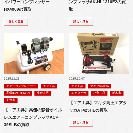
イパワーコンプレッサー
ンプレッサAK-HL1310E2の買
HX4009の買取
取
詳しく見る
詳しく見る
2025.11.26
2025.10.07
エアーコンプレッサー
エア工具
エア工具
マキタ/makita
高儀/EARTHMAN
小金井店
エアタッカ
小金井店
栃木市
下野市
【エア工具】マキタ高圧エアタ
【エア工具】高儀の静音オイル
ッカAT425HEの買取
レスエアーコンプレッサACP-
詳しく見る
39SLBの買取