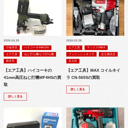
2026.04.20
2026.03.28
小金井店
ハイコーキ/HiKOKI
エア工具
マックス/MAX
エア工具
ねじ打ち機/ビス打ち機
フィニッシュネイラ
足立鹿浜店
栃木市
足立区
【エア工具】ハイコーキの
【エア工具】MAX コイルネイ
41mm高圧ねじ打機WF4HSの買
ラ CN-565Sの買取
取
詳しく見る
詳しく見る