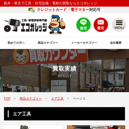
栃木・東京で工具・住宅設備・電材の買取ならエコガレッジ
クレジットカード・電子マネー
対応可
初めての方へ
商品カテゴリー
メーカーカテゴリー
会社概要
買取実績
RESULT
TOP
商品カテゴリー
エア工具
ページ 2
>
>
>
エア工具