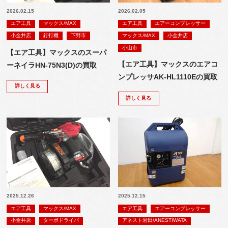
2026.02.15
2026.02.05
エア工具
マックス/MAX
エア工具
エアーコンプレッサー
小金井店
釘打機
下野市
マックス/MAX
小金井店
小山市
【エア工具】マックスのスーパ
【エア工具】マックスのエアコ
ーネイラHN-75N3(D)の買取
ンプレッサAK-HL1110Eの買取
詳しく見る
詳しく見る
2025.12.26
2025.12.15
エア工具
マックス/MAX
エア工具
エアーコンプレッサー
小金井店
ターボドライバ
アネスト岩田/ANESTIWATA