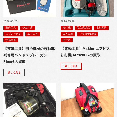
2026.03.25
2026.03.10
整備工具
小金井店
釘打機
足立鹿浜店
電動工具
スプレーガン
エア工具
エア工具
マキタ/makita
宇都宮市
足立区
【整備工具】明治機械の自動車
【電動工具】Makita エアビス
補修用ハンドスプレーガン
釘打機 AR320HRの買取
Finer3の買取
詳しく見る
詳しく見る