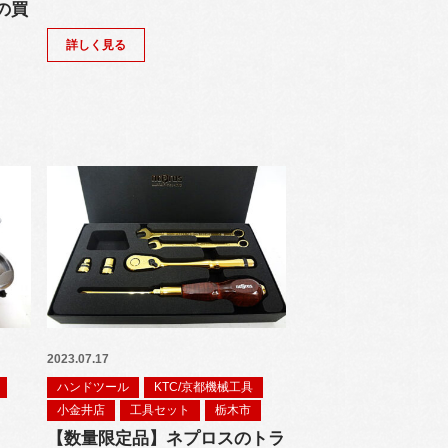
1の買
詳しく見る
2023.07.17
ハンドツール
KTC/京都機械工具
小金井店
工具セット
栃木市
【数量限定品】ネプロスのトラ