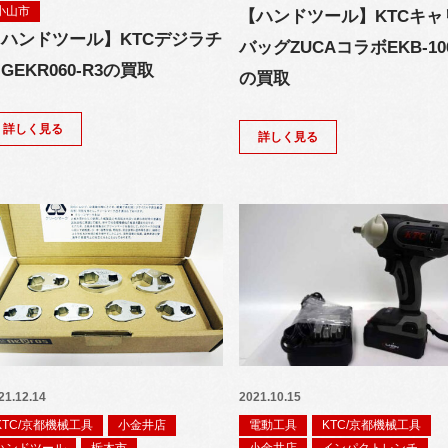
小山市
【ハンドツール】KTCキャ
ハンドツール】KTCデジラチ
バッグZUCAコラボEKB-10
GEKR060-R3の買取
の買取
詳しく見る
詳しく見る
21.12.14
2021.10.15
KTC/京都機械工具
小金井店
電動工具
KTC/京都機械工具
ハンドツール
栃木市
小金井店
インパクトレンチ