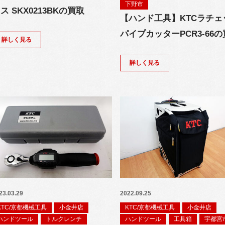
下野市
ス SKX0213BKの買取
【ハンド工具】KTCラチェ
パイプカッターPCR3-66
詳しく見る
詳しく見る
23.03.29
2022.09.25
KTC/京都機械工具
小金井店
KTC/京都機械工具
小金井店
ハンドツール
トルクレンチ
ハンドツール
工具箱
宇都宮