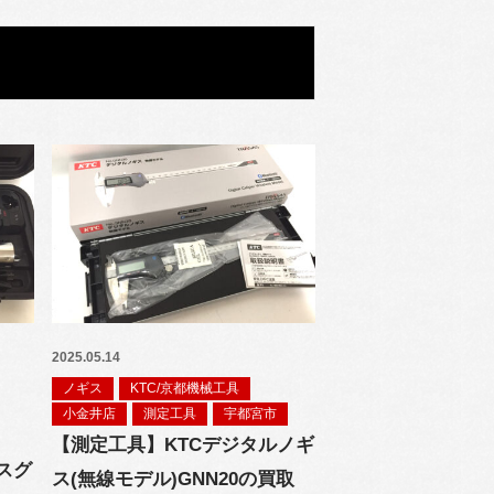
2025.05.14
ノギス
KTC/京都機械工具
小金井店
測定工具
宇都宮市
【測定工具】KTCデジタルノギ
スグ
ス(無線モデル)GNN20の買取