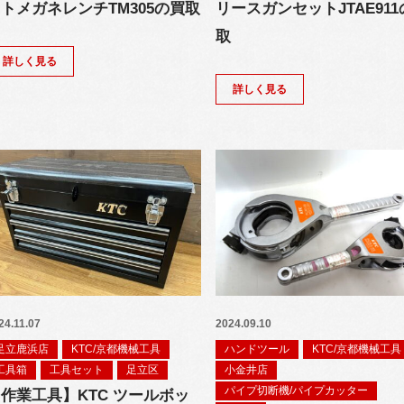
トメガネレンチTM305の買取
リースガンセットJTAE91
取
詳しく見る
詳しく見る
24.11.07
2024.09.10
足立鹿浜店
KTC/京都機械工具
ハンドツール
KTC/京都機械工具
工具箱
工具セット
足立区
小金井店
パイプ切断機/パイプカッター
作業工具】KTC ツールボッ