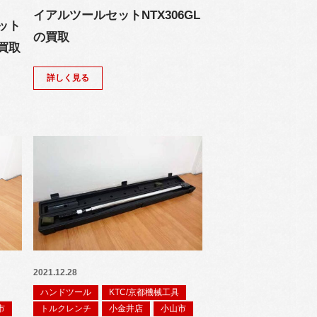
イアルツールセットNTX306GL
ット
の買取
の買取
詳しく見る
2021.12.28
ハンドツール
KTC/京都機械工具
市
トルクレンチ
小金井店
小山市