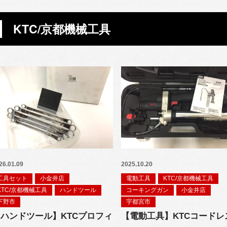
KTC/京都機械工具
26.01.09
2025.10.20
工具セット
小金井店
電動工具
KTC/京都機械工具
KTC/京都機械工具
ハンドツール
コーキングガン
小金井店
下野市
宇都宮市
ハンドツール】KTCプロフィ
【電動工具】KTCコードレ