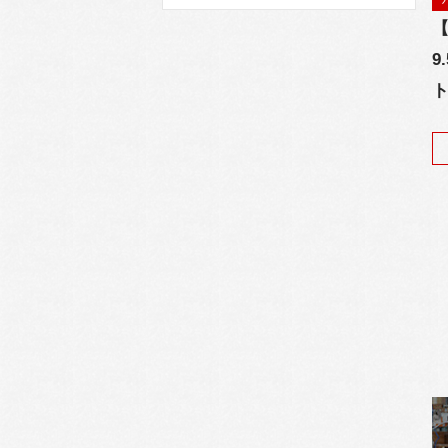
【
9
ト