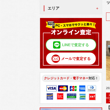
ッ
エリア
LINEで査定する
メールで査定する
クレジットカード・電子マネー
対応！
20
【