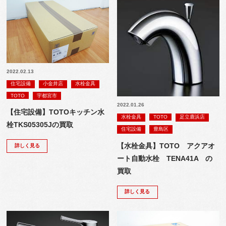
2022.02.13
住宅設備
小金井店
水栓金具
TOTO
宇都宮市
2022.01.26
【住宅設備】TOTOキッチン水
水栓金具
TOTO
足立鹿浜店
栓TKS05305Jの買取
住宅設備
豊島区
【水栓金具】TOTO アクアオ
詳しく見る
ート自動水栓 TENA41A の
買取
詳しく見る