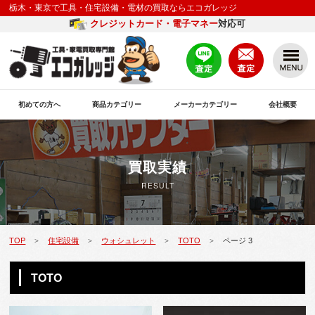
栃木・東京で工具・住宅設備・電材の買取ならエコガレッジ
クレジットカード・電子マネー
対応可
初めての方へ
商品カテゴリー
メーカーカテゴリー
会社概要
買取実績
RESULT
TOP
住宅設備
ウォシュレット
TOTO
ページ 3
>
>
>
>
TOTO