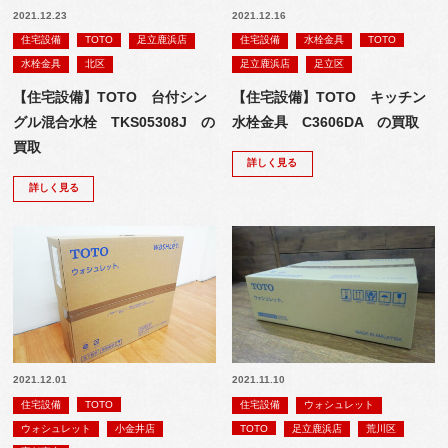
2021.12.23
2021.12.16
住宅設備
TOTO
足立鹿浜店
住宅設備
水栓金具
TOTO
水栓金具
北区
足立鹿浜店
足立区
【住宅設備】TOTO 台付シン
【住宅設備】TOTO キッチン
グル混合水栓 TKS05308J の
水栓金具 C3606DA の買取
買取
詳しく見る
詳しく見る
2021.12.01
2021.11.10
住宅設備
TOTO
住宅設備
ウォシュレット
ウォシュレット
小金井店
TOTO
足立鹿浜店
荒川区