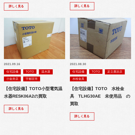
詳しく見る
詳しく見る
2021.09.16
2021.08.30
住宅設備
TOTO
温水器
住宅設備
TOTO
足立鹿浜店
小金井店
宇都宮市
水栓金具
【住宅設備】TOTO小型電気温
【住宅設備】TOTO 水栓金
水器RESK06A2の買取
具 TLHG30AE 未使用品 の
買取
詳しく見る
詳しく見る