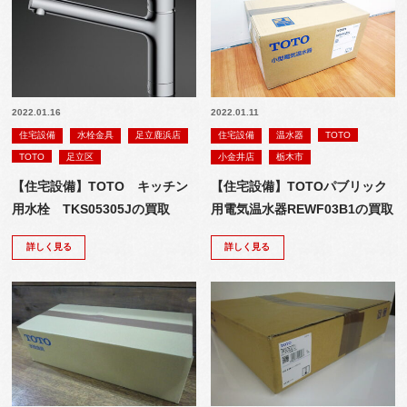
2022.01.16
2022.01.11
住宅設備
水栓金具
足立鹿浜店
住宅設備
温水器
TOTO
TOTO
足立区
小金井店
栃木市
【住宅設備】TOTO キッチン
【住宅設備】TOTOパブリック
用水栓 TKS05305Jの買取
用電気温水器REWF03B1の買取
詳しく見る
詳しく見る