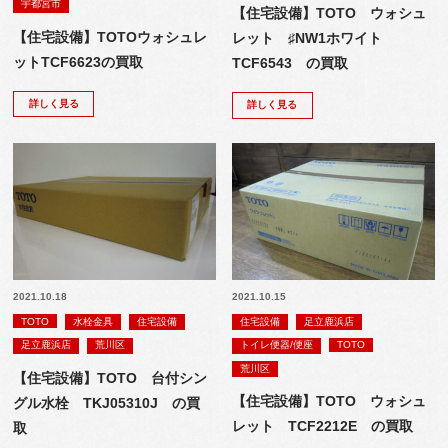
宇都宮市
【住宅設備】TOTO ウォシュ
【住宅設備】TOTOウォシュレ
レット ♯NW1ホワイト
ットTCF6623の買取
TCF6543 の買取
詳しく見る
詳しく見る
2021.10.18
2021.10.15
TOTO
水栓金具
住宅設備
住宅設備
足立鹿浜店
足立鹿浜店
荒川区
トイレ便器/便座
TOTO
荒川区
【住宅設備】TOTO 台付シン
【住宅設備】TOTO ウォシュ
グル水栓 TKJ05310J の買
レット TCF2212E の買取
取