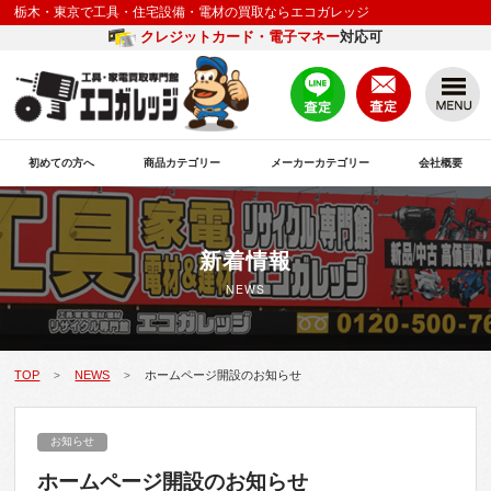
栃木・東京で工具・住宅設備・電材の買取ならエコガレッジ
クレジットカード・電子マネー
対応可
初めての方へ
商品カテゴリー
メーカーカテゴリー
会社概要
新着情報
NEWS
TOP
NEWS
ホームページ開設のお知らせ
>
>
お知らせ
ホームページ開設のお知らせ