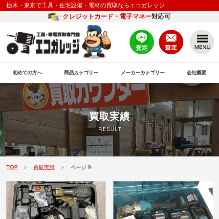
栃木・東京で工具・住宅設備・電材の買取ならエコガレッジ
クレジットカード・電子マネー
対応可
初めての方へ
商品カテゴリー
メーカーカテゴリー
会社概要
買取実績
RESULT
TOP
買取実績
ページ 9
>
>