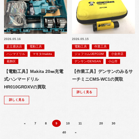
2026.05.16
2026.05.15
足立鹿浜店
電動工具
電動工具
作業工具
ハンマドリル
マキタ/makita
ジェフコム/JEFCOM
小金井店
葛飾区
デンサン/DENSAN
小山市
【電動工具】Makita 20㎜充電
【作業工具】デンサンのみるサ
式ハンマードリル
ーチミニCMS-WC1の買取
HR010GRDXVの買取
詳しく見る
詳しく見る
«
7
8
9
10
11
20
30
40
»