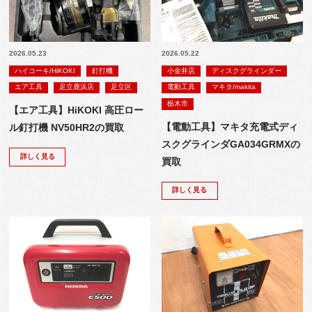
2026.05.23
2026.05.22
ハイコーキ/HiKOKI
釘打機
小金井店
ディスクグラインダー
エア工具
足立鹿浜店
足立区
電動工具
マキタ/makita
栃木市
【エア工具】HiKOKI 高圧ロー
【電動工具】マキタ充電式ディ
ル釘打機 NV50HR2の買取
スクグラインダGA034GRMXの
詳しく見る
買取
詳しく見る