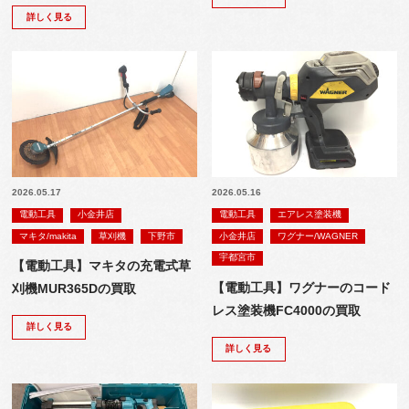
詳しく見る
2026.05.17
2026.05.16
電動工具
小金井店
電動工具
エアレス塗装機
マキタ/makita
草刈機
下野市
小金井店
ワグナー/WAGNER
宇都宮市
【電動工具】マキタの充電式草
【電動工具】ワグナーのコード
刈機MUR365Dの買取
レス塗装機FC4000の買取
詳しく見る
詳しく見る