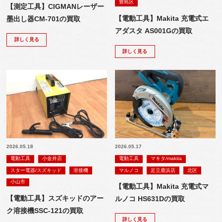
豊島区
【測定工具】CIGMANレーザー
【電動工具】Makita 充電式エ
墨出し器CM-701の買取
アダスタ AS001Gの買取
詳しく見る
詳しく見る
2026.05.18
2026.05.17
電動工具
小金井店
電動工具
マキタ/makita
スター電器/スズキッド
溶接機
マルノコ
足立鹿浜店
北区
小山市
【電動工具】Makita 充電式マ
【電動工具】スズキッドのアー
ルノコ HS631Dの買取
ク溶接機SSC-121の買取
詳しく見る