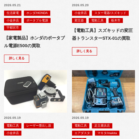
2026.05.21
2026.05.20
生活家電
ホンダ/HONDA
小金井店
スター電器/スズキッド
小金井店
ポータブル電源
変圧器
電動工具
栃木市
宇都宮市
【電動工具】スズキッドの変圧
【家電製品】ホンダのポータブ
器トランスターSTX-01の買取
ル電源E500の買取
詳しく見る
詳しく見る
2026.05.19
2026.05.19
電動工具
レーザー墨出し器
電動工具
足立鹿浜店
小金井店
エアダスタ
マキタ/makita