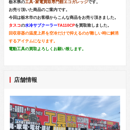
栃木県の
工具･家電買取専門館エコガレッジ
です。
お売り頂いた商品のご案内です。
今回は栃木市のお客様からこんな商品をお売り頂きました。
タスコ
の
水冷サブクーラー
TA110CP
を買取致しました。
回収容器の温度上昇を空冷だけで抑えるのが難しい時に解消
するアイテムになります。
電動工具の買取よろしくお願い致します。
店舗情報