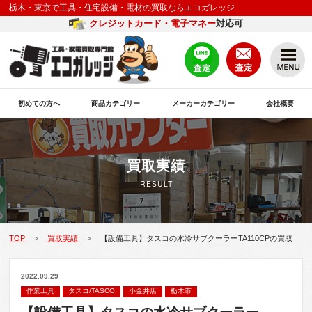
栃木・東京で工具・住宅設備・電材の買取ならエコガレッジ
クレジットカード・電子マネー
対応可
初めての方へ
商品カテゴリー
メーカーカテゴリー
会社概要
買取実績
RESULT
TOP
買取実績
【設備工具】タスコの水冷サブクーラーTA110CPの買取
>
>
2022.09.29
作業工具
タスコ/TASCO
小金井店
栃木市