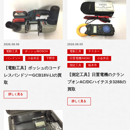
2026.08.06
2026.08.05
電動工具
ボッシュ/BOSCH
電動工具
テスター
バンドソー
小金井店
下野市
日置電機/HIOKI
小金井店
測定工具
栃木市
【電動工具】ボッシュのコード
【測定工具】日置電機のクラン
レスバンドソーGCB18V-LIの買
プオンAC/DCハイテスタ3288の
取
買取
詳しく見る
詳しく見る