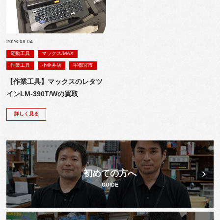
2026.08.04
電動工具
マックス/MAX
作業工具
小金井店
宇都宮市
【作業工具】マックスのレタツ
インLM-390T/Wの買取
詳しく見る
初めての方へ
GUIDE