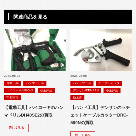
関連商品を見る
2026.08.08
2026.08.08
電動工具
ハンマドリル
ハンドツール
ケーブルカッタ
ハイコーキ/HiKOKI
小金井店
デンサン/DENSAN
小金井店
宇都宮市
栃木市
【電動工具】ハイコーキのハン
【ハンド工具】デンサンのラチ
マドリルDH40SE2の買取
ェットケーブルカッターDRC-
500Nの買取
詳しく見る
詳しく見る