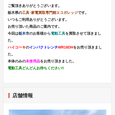
ご覧頂きありがとうございます。
栃木県の
工具･家電買取専門館エコガレッジ
です。
いつもご利用ありがとうございます。
お売り頂いた商品のご案内です。
今回は
栃木市
のお客様から
電動工具
を買取させて頂きまし
た。
ハイコーキ
の
インパクトレンチ
WR18DH
をお売り頂きまし
た。
本体のみの
未使用品
をお売り頂きました。
電動工具どんどんお待ちください!!
店舗情報