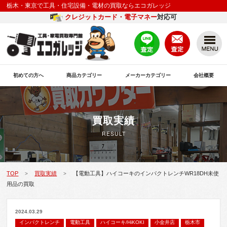
栃木・東京で工具・住宅設備・電材の買取ならエコガレッジ
クレジットカード・電子マネー
対応可
初めての方へ
商品カテゴリー
メーカーカテゴリー
会社概要
買取実績
RESULT
TOP
買取実績
【電動工具】ハイコーキのインパクトレンチWR18DH未使
>
>
用品の買取
2024.03.29
インパクトレンチ
電動工具
ハイコーキ/HiKOKI
小金井店
栃木市