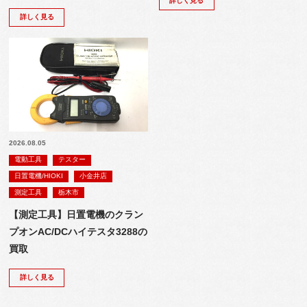
詳しく見る
詳しく見る
2026.08.05
電動工具
テスター
日置電機/HIOKI
小金井店
測定工具
栃木市
【測定工具】日置電機のクラン
プオンAC/DCハイテスタ3288の
買取
詳しく見る