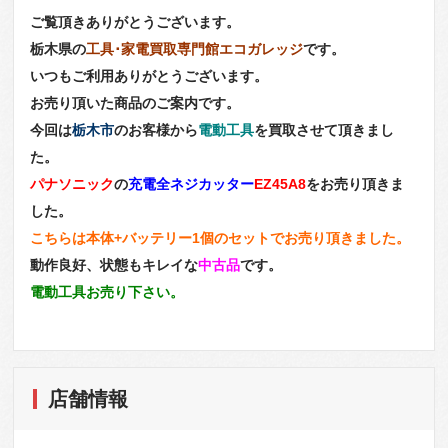
ご覧頂きありがとうございます。
栃木県の
工具･家電買取専門館エコガレッジ
です。
いつもご利用ありがとうございます。
お売り頂いた商品のご案内です。
今回は
栃木市
のお客様から
電動工具
を買取させて頂きまし
た。
パナソニック
の
充電全ネジカッター
EZ45A8
をお売り頂きま
した。
こちらは本体+バッテリー1個のセットでお売り頂きました。
動作良好、状態もキレイな
中古品
です。
電動工具お売り下さい。
店舗情報