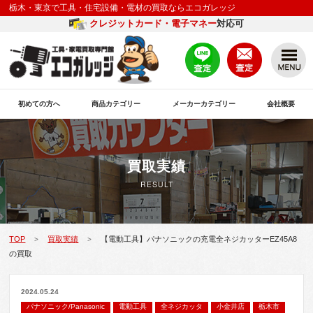
栃木・東京で工具・住宅設備・電材の買取ならエコガレッジ
クレジットカード・電子マネー
対応可
初めての方へ
商品カテゴリー
メーカーカテゴリー
会社概要
買取実績
RESULT
TOP
買取実績
【電動工具】パナソニックの充電全ネジカッターEZ45A8
>
>
の買取
2024.05.24
パナソニック/Panasonic
電動工具
全ネジカッタ
小金井店
栃木市