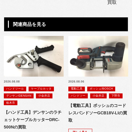
買取
関連商品を見る
2026.08.08
2026.08.06
ハンドツール
ケーブルカッタ
電動工具
ボッシュ/BOSCH
デンサン/DENSAN
小金井店
バンドソー
小金井店
下野市
栃木市
【電動工具】ボッシュのコード
【ハンド工具】デンサンのラチ
レスバンドソーGCB18V-LIの買
ェットケーブルカッターDRC-
取
500Nの買取