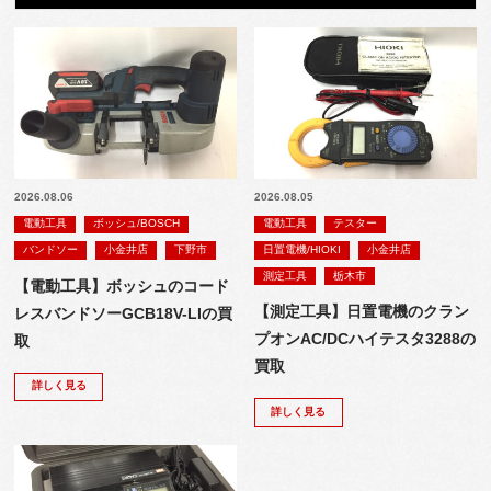
2026.08.06
2026.08.05
電動工具
ボッシュ/BOSCH
電動工具
テスター
バンドソー
小金井店
下野市
日置電機/HIOKI
小金井店
測定工具
栃木市
【電動工具】ボッシュのコード
【測定工具】日置電機のクラン
レスバンドソーGCB18V-LIの買
プオンAC/DCハイテスタ3288の
取
買取
詳しく見る
詳しく見る