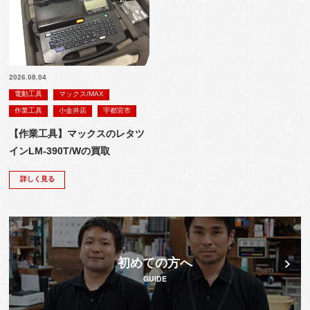
2026.08.04
電動工具
マックス/MAX
作業工具
小金井店
宇都宮市
【作業工具】マックスのレタツ
インLM-390T/Wの買取
詳しく見る
初めての方へ
GUIDE