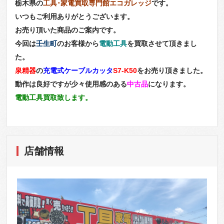
栃木県の
工具･家電買取専門館エコガレッジ
です。
いつもご利用ありがとうございます。
お売り頂いた商品のご案内です。
今回は
壬生町
のお客様から
電動工具
を買取させて頂きまし
た。
泉精器
の
充電式ケーブルカッタ
S7-K50
をお売り頂きました。
動作は良好ですが少々使用感のある
中古品
になります。
電動工具買取致します。
店舗情報