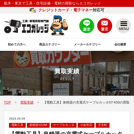
栃木・東京で工具・住宅設備・電材の買取ならエコガレッジ
クレジットカード・電子マネー
対応可
初めての方へ
商品カテゴリー
メーカーカテゴリー
会社概要
買取実績
RESULT
TOP
買取実績
【電動工具】泉精器の充電式ケーブルカッタS7-K50の買取
>
>
2024.09.09
電動工具
泉精器/IZUMI
ケーブルカッタ
小金井店
壬生町