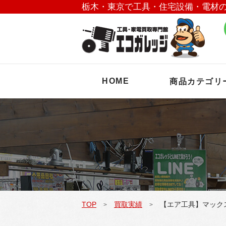
栃木・東京で工具・住宅設備・電材
HOME
商品カテゴリ
TOP
買取実績
【エア工具】マックス
>
>