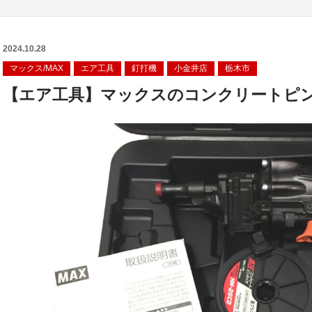
2024.10.28
マックス/MAX
エア工具
釘打機
小金井店
栃木市
【エア工具】マックスのコンクリートピンネ