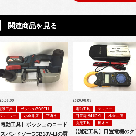
関連商品を見る
26.08.06
2026.08.05
電動工具
ボッシュ/BOSCH
電動工具
テスター
バンドソー
小金井店
下野市
日置電機/HIOKI
小金井店
測定工具
栃木市
【電動工具】ボッシュのコード
【測定工具】日置電機のク
スバンドソーGCB18V-LIの買