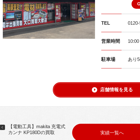
TEL
0120-
営業時間
10:0
駐車場
あり5
店舗情報を見る
【電動工具】makita 充電式
カンナ KP180Dの買取
実績一覧へ