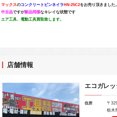
マックス
の
コンクリートピンネイラ
HN-25C2
をお売り頂きました
中古品
ですが
新品同様
なキレイな状態です
エア工具、電動工具買取致します。
店舗情報
エコガレッ
住所
〒329
栃木県