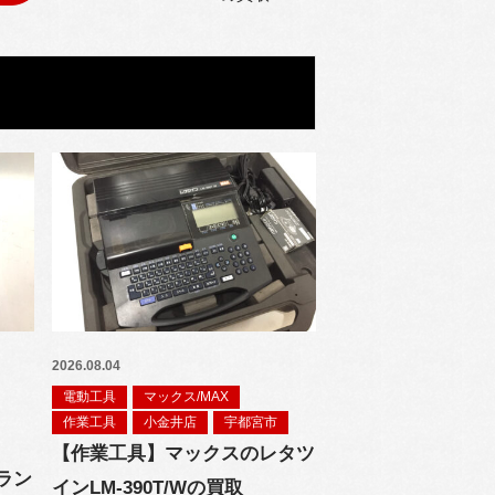
2026.08.04
電動工具
マックス/MAX
作業工具
小金井店
宇都宮市
【作業工具】マックスのレタツ
ラン
インLM-390T/Wの買取