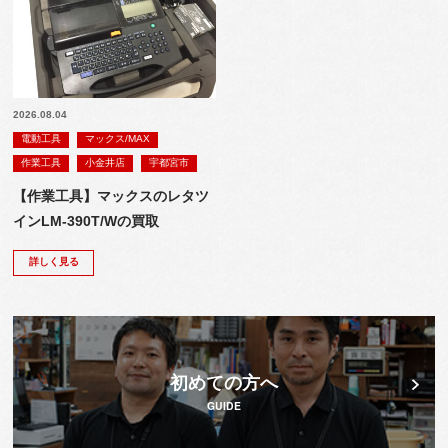
2026.08.04
電動工具
マックス/MAX
作業工具
小金井店
宇都宮市
【作業工具】マックスのレタツ
インLM-390T/Wの買取
詳しく見る
初めての方へ
GUIDE