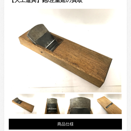
【大工道具】鉋/左重延の買取
商品仕様