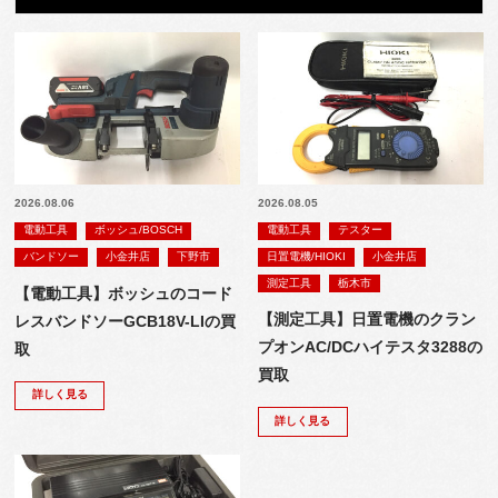
2026.08.06
2026.08.05
電動工具
ボッシュ/BOSCH
電動工具
テスター
バンドソー
小金井店
下野市
日置電機/HIOKI
小金井店
測定工具
栃木市
【電動工具】ボッシュのコード
【測定工具】日置電機のクラン
レスバンドソーGCB18V-LIの買
プオンAC/DCハイテスタ3288の
取
買取
詳しく見る
詳しく見る