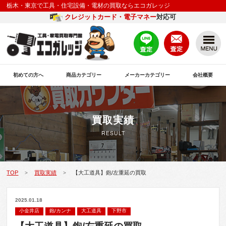
栃木・東京で工具・住宅設備・電材の買取ならエコガレッジ
クレジットカード・電子マネー
対応可
初めての方へ
商品カテゴリー
メーカーカテゴリー
会社概要
買取実績
RESULT
TOP
買取実績
【大工道具】鉋/左重延の買取
>
>
2025.01.18
小金井店
鉋/カンナ
大工道具
下野市