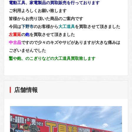
電動工具、家電製品の買取販売を行っております
ご利用よろしくお願い致します
皆様からお売り頂いた商品のご案内です
今回は
下野市
のお客様から
大工道具
を買取させて頂きました
左重延
の
鉋
を買取させて頂きました
中古品
ですので少々のキズやサビがありますが大きな痛みは
ございませんでした
鑿や鉋、のこぎりなどの大工道具買取致します
店舗情報