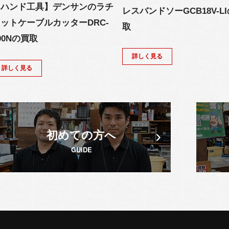
【ハンド工具】デンサンのラチ
レスバンドソーGCB18V-L
ットケーブルカッターDRC-
取
00Nの買取
詳しく見る
詳しく見る
初めての方へ
GUIDE