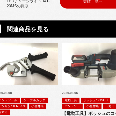
LEDチャージライトBAT-
実績一覧へ
20MSの買取
関連商品を見る
26.08.08
2026.08.06
ハンドツール
ケーブルカッタ
電動工具
ボッシュ/BOSCH
デンサン/DENSAN
小金井店
バンドソー
小金井店
下野市
栃木市
【電動工具】ボッシュのコ