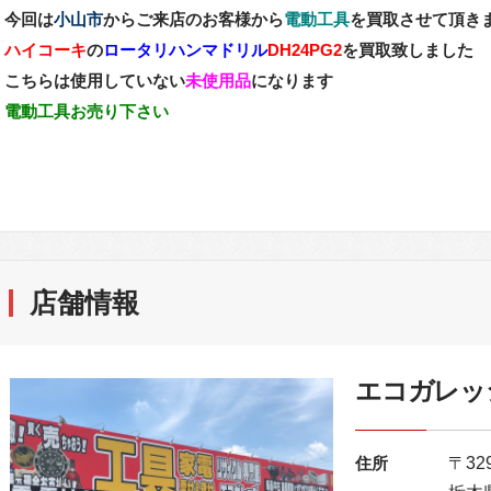
今回は
小山市
からご来店のお客様から
電動工具
を買取させて頂き
ハイコーキ
の
ロータリハンマドリル
DH24PG2
を買取致しました
こちらは使用していない
未使用品
になります
電動工具お売り下さい
店舗情報
エコガレッ
住所
〒329