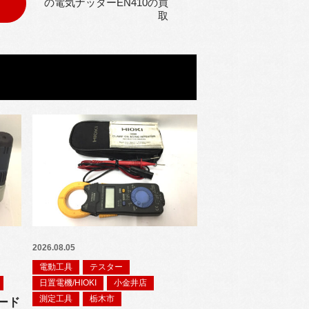
の電気ナッターEN410の買
取
2026.08.05
電動工具
テスター
日置電機/HIOKI
小金井店
測定工具
栃木市
ード