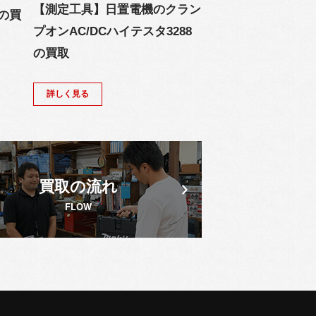
【測定工具】日置電機のクラン
Iの買
プオンAC/DCハイテスタ3288
の買取
詳しく見る
買取の流れ
FLOW