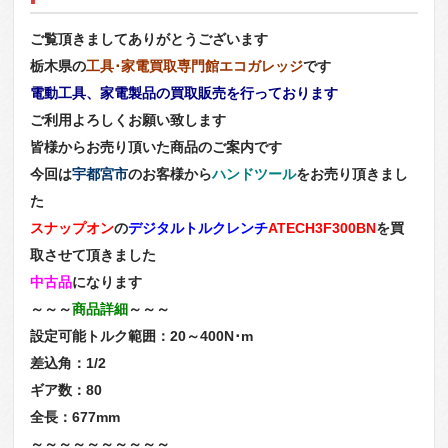
ご覧頂きましてありがとうございます
栃木県の
工具･家電買取専門館エコガレッジ
です
電動工具、家電製品の買取販売を行っております
ご利用よろしくお願い致します
皆様からお売り頂いた商品のご案内です
今回は
宇都宮市
のお客様から
ハンドツール
をお売り頂きまし
た
スナップオン
の
デジタルトルクレンチ
ATECH3F300BN
を買
取させて頂きました
中古品
になります
～～～
商品詳細
～～～
設定可能トルク範囲：20～400N･m
差込角：1/2
ギア数：80
全長：677mm
～～～～～～～～～～