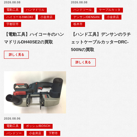
2026.08.08
2026.08.08
電動工具
ハンマドリル
ハンドツール
ケーブルカッタ
ハイコーキ/HiKOKI
小金井店
デンサン/DENSAN
小金井店
宇都宮市
栃木市
【電動工具】ハイコーキのハン
【ハンド工具】デンサンのラチ
マドリルDH40SE2の買取
ェットケーブルカッターDRC-
500Nの買取
詳しく見る
詳しく見る
2026.08.06
電動工具
ボッシュ/BOSCH
バンドソー
小金井店
下野市