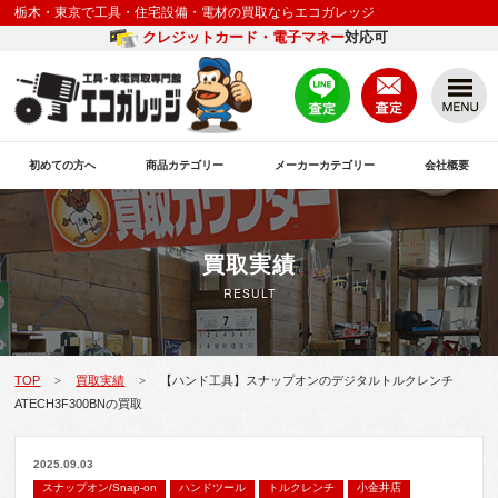
栃木・東京で工具・住宅設備・電材の買取ならエコガレッジ
クレジットカード・電子マネー
対応可
初めての方へ
商品カテゴリー
メーカーカテゴリー
会社概要
買取実績
RESULT
TOP
買取実績
【ハンド工具】スナップオンのデジタルトルクレンチ
>
>
ATECH3F300BNの買取
2025.09.03
スナップオン/Snap-on
ハンドツール
トルクレンチ
小金井店