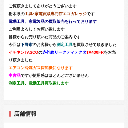
ご覧頂きましてありがとうございます
栃木県の
工具･家電買取専門館エコガレッジ
です
電動工具、家電製品の買取販売を行っております
ご利用よろしくお願い致します
皆様からお売り頂いた商品のご案内です
今回は
下野市
のお客様から
測定工具
を買取させて頂きました
イチネンTASCO
の
赤外線リークディテクタ
TA430FR
をお売
り頂きました
エアコン冷媒ガス探知機になります
中古品
ですが使用感はほとんどございません
測定工具、電動工具買取致します
店舗情報