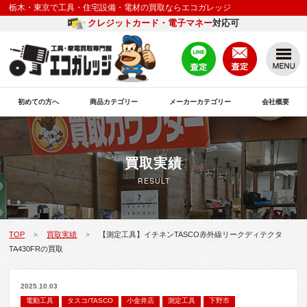
栃木・東京で工具・住宅設備・電材の買取ならエコガレッジ
クレジットカード・電子マネー
対応可
初めての方へ
商品カテゴリー
メーカーカテゴリー
会社概要
買取実績
RESULT
TOP
買取実績
【測定工具】イチネンTASCO赤外線リークディテクタ
>
>
TA430FRの買取
2025.10.03
電動工具
タスコ/TASCO
小金井店
測定工具
下野市