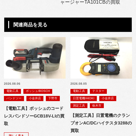
ャージャーTA101CBの買取
関連商品を見る
2026.08.06
2026.08.05
電動工具
ボッシュ/BOSCH
電動工具
テスター
バンドソー
小金井店
下野市
日置電機/HIOKI
小金井店
測定工具
栃木市
【電動工具】ボッシュのコード
【測定工具】日置電機のクラン
レスバンドソーGCB18V-LIの買
プオンAC/DCハイテスタ3288の
取
買取
詳しく見る