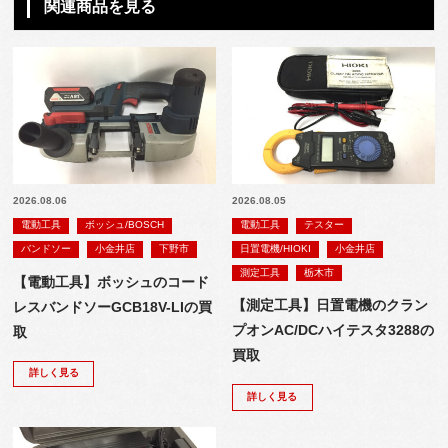
関連商品を見る
2026.08.06
2026.08.05
電動工具
ボッシュ/BOSCH
電動工具
テスター
バンドソー
小金井店
下野市
日置電機/HIOKI
小金井店
測定工具
栃木市
【電動工具】ボッシュのコード
【測定工具】日置電機のクラン
レスバンドソーGCB18V-LIの買
プオンAC/DCハイテスタ3288の
取
買取
詳しく見る
詳しく見る