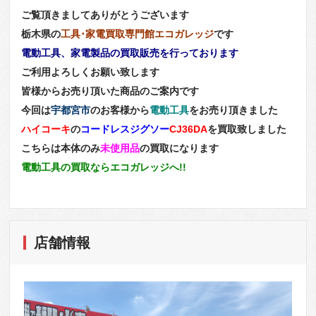
ご覧頂きましてありがとうございます
栃木県の
工具･家電買取専門館エコガレッジ
です
電動工具、家電製品の買取販売を行っております
ご利用よろしくお願い致します
皆様からお売り頂いた商品のご案内です
今回は
宇都宮市
のお客様から
電動工具
をお売り頂きました
ハイコーキ
の
コードレスジグソー
CJ36DA
を買取致しました
こちらは本体のみ
未使用品
の買取になります
電動工具の買取ならエコガレッジへ!!
店舗情報