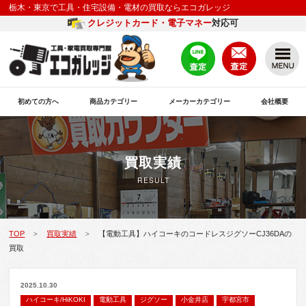
栃木・東京で工具・住宅設備・電材の買取ならエコガレッジ
クレジットカード・電子マネー
対応可
初めての方へ
商品カテゴリー
メーカーカテゴリー
会社概要
買取実績
RESULT
TOP
買取実績
【電動工具】ハイコーキのコードレスジグソーCJ36DAの
>
>
買取
2025.10.30
ハイコーキ/HiKOKI
電動工具
ジグソー
小金井店
宇都宮市