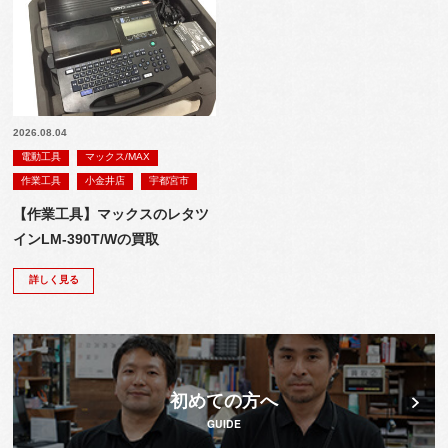
2026.08.04
電動工具
マックス/MAX
作業工具
小金井店
宇都宮市
【作業工具】マックスのレタツ
インLM-390T/Wの買取
詳しく見る
初めての方へ
GUIDE