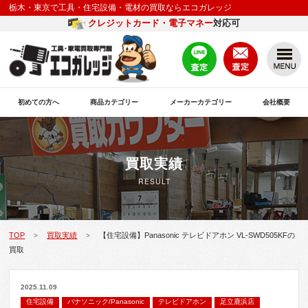
栃木・東京で工具・住宅設備・電材の買取ならエコガレッジ
クレジットカード・電子マネー
対応可
初めての方へ
商品カテゴリー
メーカーカテゴリー
会社概要
買取実績
RESULT
TOP
買取実績
【住宅設備】Panasonic テレビドアホン VL-SWD505KFの
>
>
買取
2025.11.09
住宅設備
パナソニック/Panasonic
テレビドアホン
足立鹿浜店