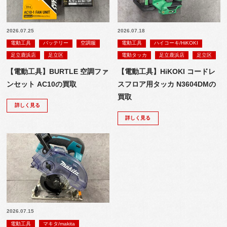
2026.07.25
2026.07.18
電動工具
バッテリー
空調服
電動工具
ハイコーキ/HiKOKI
足立鹿浜店
足立区
電動タッカ
足立鹿浜店
足立区
【電動工具】BURTLE 空調ファ
【電動工具】HiKOKI コードレ
ンセット AC10の買取
スフロア用タッカ N3604DMの
買取
詳しく見る
詳しく見る
2026.07.15
電動工具
マキタ/makita