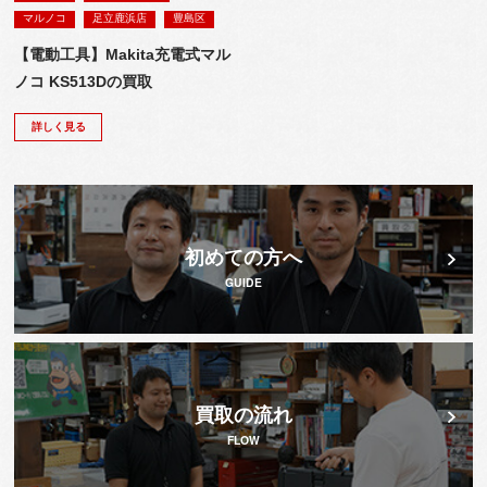
マルノコ
足立鹿浜店
豊島区
【電動工具】Makita充電式マル
ノコ KS513Dの買取
詳しく見る
初めての方へ
GUIDE
買取の流れ
FLOW