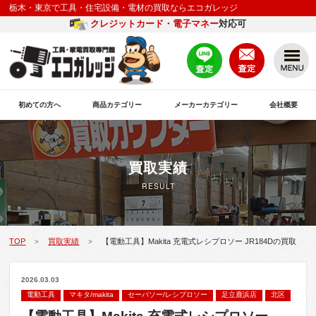
栃木・東京で工具・住宅設備・電材の買取ならエコガレッジ
クレジットカード・電子マネー
対応可
初めての方へ
商品カテゴリー
メーカーカテゴリー
会社概要
買取実績
RESULT
TOP
買取実績
【電動工具】Makita 充電式レシプロソー JR184Dの買取
>
>
2026.03.03
電動工具
マキタ/makita
セーバソー/レシプロソー
足立鹿浜店
北区