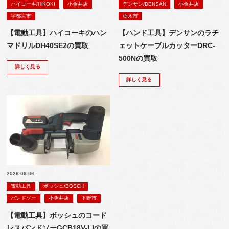
ハイコーキ/HiKOKI
小金井店
デンサン/DENSAN
小金井店
宇都宮市
栃木市
【電動工具】ハイコーキのハン
【ハンド工具】デンサンのラチ
マドリルDH40SE2の買取
ェットケーブルカッターDRC-
500Nの買取
詳しく見る
詳しく見る
2026.08.06
電動工具
ボッシュ/BOSCH
バンドソー
小金井店
下野市
【電動工具】ボッシュのコード
レスバンドソーGCB18V-LIの買