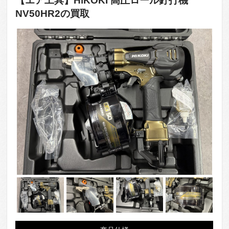
【エア工具】HiKOKI 高圧ロール釘打機
NV50HR2の買取