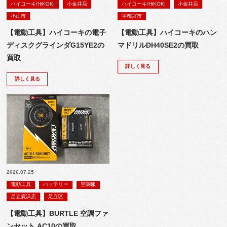
ハイコーキ/HiKOKI
小金井店
ハイコーキ/HiKOKI
小金井店
小山市
宇都宮市
【電動工具】ハイコーキの電子
【電動工具】ハイコーキのハン
ディスクグラインダG15YE2の
マドリルDH40SE2の買取
買取
詳しく見る
詳しく見る
2026.07.25
電動工具
バッテリー
空調服
足立鹿浜店
足立区
【電動工具】BURTLE 空調ファ
ンセット AC10の買取