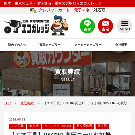
栃木・東京で工具・住宅設備・電材の買取ならエコガレッジ
クレジットカード・電子マネー
対応可
初めての方へ
商品カテゴリー
メーカーカテゴリー
会社概要
買取実績
RESULT
TOP
買取実績
【エア工具】HiKOKI 高圧ロール釘打機 NV50HR2の買取
>
>
2026.05.23
エア工具
釘打機
ハイコーキ/HiKOKI
足立鹿浜店
足立区