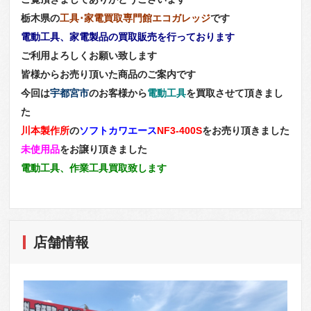
栃木県の
工具･家電買取専門館エコガレッジ
です
電動工具、家電製品の買取販売を行っております
ご利用よろしくお願い致します
皆様からお売り頂いた商品のご案内です
今回は
宇都宮市
のお客様から
電動工具
を買取させて頂きまし
た
川本製作所
の
ソフトカワエース
NF3-400S
をお売り頂きました
未使用品
をお譲り頂きました
電動工具、作業工具買取致します
店舗情報