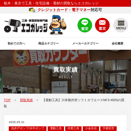
栃木・東京で工具・住宅設備・電材の買取ならエコガレッジ
クレジットカード・電子マネー
対応可
初めての方へ
商品カテゴリー
メーカーカテゴリー
会社概要
買取実績
RESULT
TOP
買取実績
【電動工具】川本製作所ソフトカワエースNF3-400Sの買
>
>
取
2026.05.31
浅井戸ポンプ/水中ポンプ
電動工具
作業工具
小金井店
宇都宮市