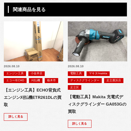
関連商品を見る
2026.08.10
2026.08.10
エンジン工具
小金井店
電動工具
マキタ/makita
エコー/ECHO
刈払機
栃木市
ディスクグラインダー
足立鹿浜店
足立区
【エンジン工具】ECHO背負式
【電動工具】Makita 充電式デ
エンジン刈払機ETR261DLの買
ィスクグラインダー GA053Gの
取
買取
詳しく見る
詳しく見る