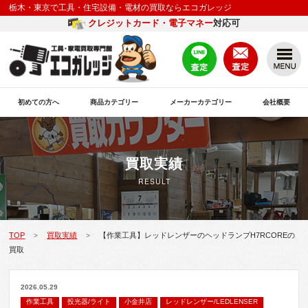
栃木・東京で工具・住宅設備・電材の買取ならエコガレッジ
クレジットカード・電子マネー
対応可
初めての方へ
商品カテゴリー
メーカーカテゴリー
会社概要
買取実績
RESULT
TOP
買取実績
【作業工具】レッドレンザーのヘッドランプH7RCOREの
>
>
買取
2026.05.29
作業工具
投光器/ライト
小金井店
レッドレンザー/LEDLENSER