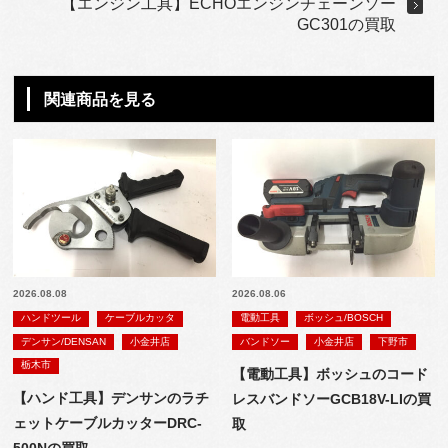
【エンジン工具】ECHOエンジンチェーンソー
GC301の買取
関連商品を見る
2026.08.08
2026.08.06
ハンドツール
ケーブルカッタ
電動工具
ボッシュ/BOSCH
デンサン/DENSAN
小金井店
バンドソー
小金井店
下野市
栃木市
【電動工具】ボッシュのコード
【ハンド工具】デンサンのラチ
レスバンドソーGCB18V-LIの買
ェットケーブルカッターDRC-
取