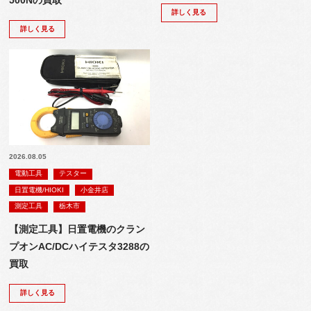
500Nの買取
詳しく見る
詳しく見る
2026.08.05
電動工具
テスター
日置電機/HIOKI
小金井店
測定工具
栃木市
【測定工具】日置電機のクラン
プオンAC/DCハイテスタ3288の
買取
詳しく見る