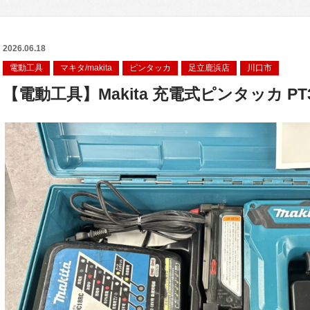
2026.06.18
電動工具
マキタ/makita
ピンタッカ
足立鹿浜店
川口市
【電動工具】Makita 充電式ピンタッカ PT