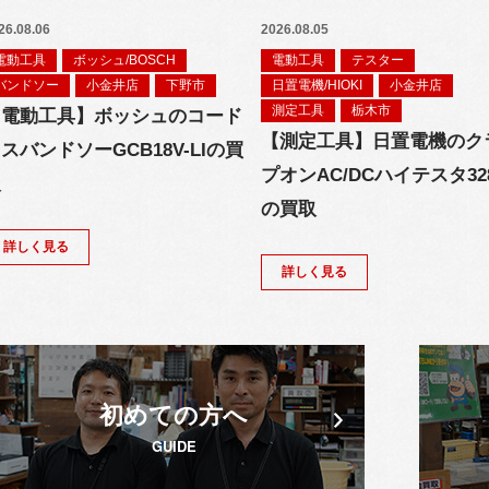
26.08.06
2026.08.05
電動工具
ボッシュ/BOSCH
電動工具
テスター
バンドソー
小金井店
下野市
日置電機/HIOKI
小金井店
測定工具
栃木市
【電動工具】ボッシュのコード
【測定工具】日置電機のク
スバンドソーGCB18V-LIの買
プオンAC/DCハイテスタ32
取
の買取
詳しく見る
詳しく見る
初めての方へ
GUIDE