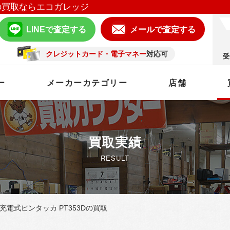
の買取ならエコガレッジ
LINEで査定する
メールで査定する
クレジットカード・電子マネー
対応可
受
ー
メーカーカテゴリー
店舗
買取実績
RESULT
a 充電式ピンタッカ PT353Dの買取