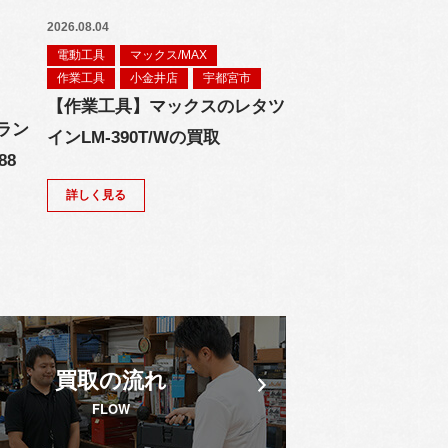
2026.08.04
電動工具
マックス/MAX
作業工具
小金井店
宇都宮市
【作業工具】マックスのレタツ
ラン
インLM-390T/Wの買取
88
詳しく見る
買取の流れ
FLOW