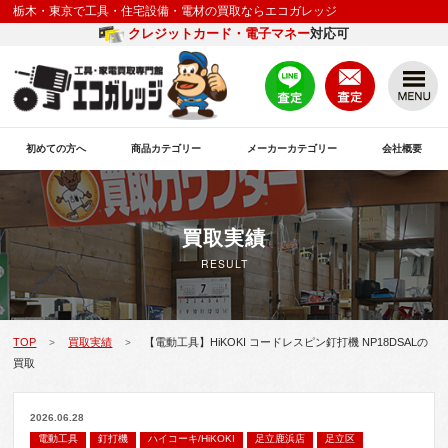
栃木・東京で工具・住宅設備・電材の買取ならエコガレッジ
クレジットカード・電子マネー
対応可
初めての方へ
商品カテゴリー
メーカーカテゴリー
会社概要
買取実績
RESULT
TOP
買取実績
【電動工具】HiKOKI コードレスピン釘打機 NP18DSALの
>
>
買取
2026.06.28
電動工具
釘打機
ハイコーキ/HiKOKI
足立鹿浜店
足立区