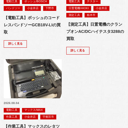
電動工具
ボッシュ/BOSCH
電動工具
テスター
バンドソー
小金井店
下野市
日置電機/HIOKI
小金井店
測定工具
栃木市
【電動工具】ボッシュのコード
【測定工具】日置電機のクラン
レスバンドソーGCB18V-LIの買
プオンAC/DCハイテスタ3288の
取
買取
詳しく見る
詳しく見る
2026.08.04
電動工具
マックス/MAX
作業工具
小金井店
宇都宮市
【作業工具】マックスのレタツ