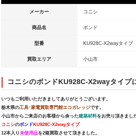
メーカー
コニシ
商品名
ボンド
型番
KU928C-X2wayタイプ
買取エリア
小山市
コニシのボンドKU928C-X2wayタイ
いつもご利用いただきましてありがとうございます。
栃木県の
工具･家電買取専門館エコガレッジ
です。
小山市からご来店のお客様から余った
建築材料
をお売り頂きまし
コニシ
の
ボンド
KU928C-X2wayタイプ
12本入り
未使用品
を2箱買取させて頂きました。