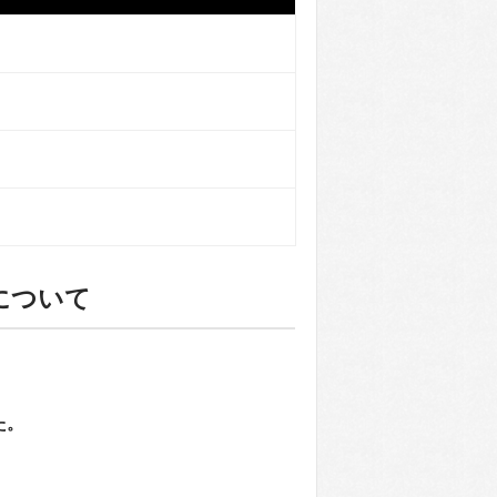
プについて
た。