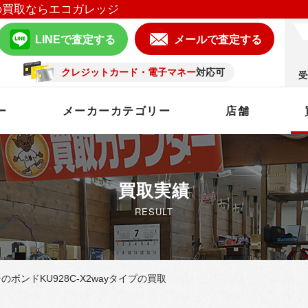
の買取ならエコガレッジ
LINEで査定する
メールで査定する
クレジットカード・電子マネー
対応可
受
ー
メーカーカテゴリー
店舗
買取実績
RESULT
ボンドKU928C-X2wayタイプの買取