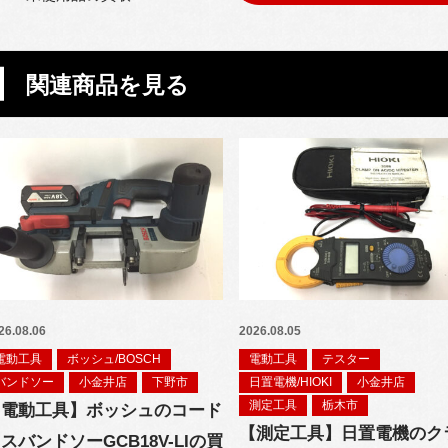
関連商品を見る
26.08.06
2026.08.05
電動工具
ボッシュ/BOSCH
電動工具
テスター
バンドソー
小金井店
下野市
日置電機/HIOKI
小金井店
測定工具
栃木市
【電動工具】ボッシュのコード
【測定工具】日置電機のク
スバンドソーGCB18V-LIの買