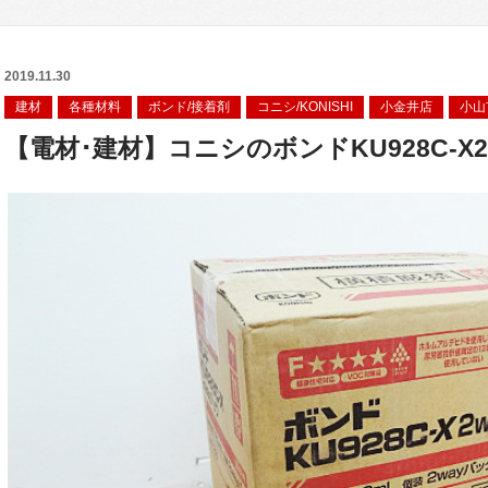
2019.11.30
建材
各種材料
ボンド/接着剤
コニシ/KONISHI
小金井店
小山
【電材･建材】コニシのボンドKU928C-X