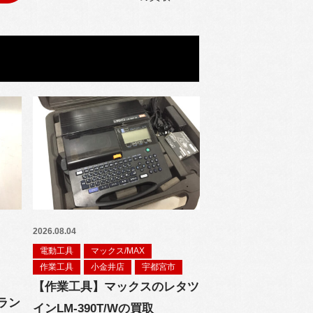
2026.08.04
電動工具
マックス/MAX
作業工具
小金井店
宇都宮市
【作業工具】マックスのレタツ
ラン
インLM-390T/Wの買取