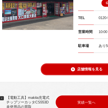
TEL
0120-
営業時間
10:0
駐車場
あり5
店舗情報を見る
【電動工具】makita充電式
チップソーカッタCS553D
実績一覧へ
未使用品の買取