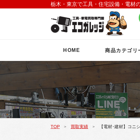
栃木・東京で工具・住宅設備・電材
HOME
商品カテゴリ
TOP
買取実績
【電材･建材】コニシの
>
>