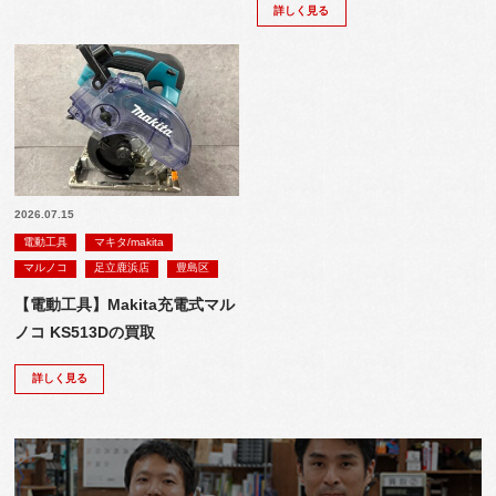
詳しく見る
2026.07.15
電動工具
マキタ/makita
マルノコ
足立鹿浜店
豊島区
【電動工具】Makita充電式マル
ノコ KS513Dの買取
詳しく見る