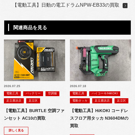
【電動工具】日動の電工ドラムNPW-EB33の買取
関連商品を見る
2026.07.25
2026.07.18
電動工具
バッテリー
空調服
電動工具
ハイコーキ/HiKOKI
足立鹿浜店
足立区
電動タッカ
足立鹿浜店
足立区
【電動工具】BURTLE 空調ファ
【電動工具】HiKOKI コードレ
ンセット AC10の買取
スフロア用タッカ N3604DMの
買取
詳しく見る