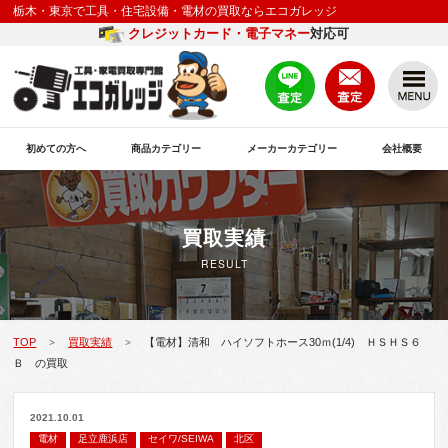
栃木・東京で工具・住宅設備・電材の買取ならエコガレッジ
クレジットカード・電子マネー
対応可
初めての方へ
商品カテゴリー
メーカーカテゴリー
会社概要
買取実績
RESULT
TOP
買取実績
【電材】清和 ハイソフトホース30ｍ(1/4) ＨＳＨＳ６
>
>
Ｂ の買取
2021.10.01
電材
足立鹿浜店
セイワ/SEIWA
北区