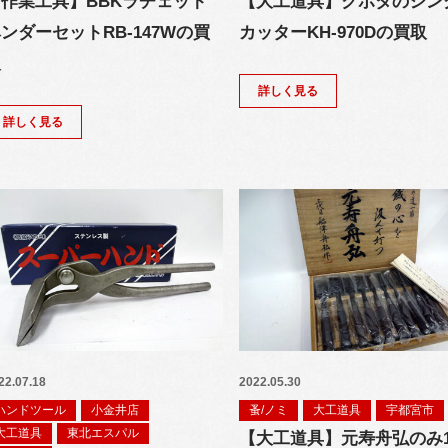
作業工具】BBKラチェット
【大工道具】クボタのシン
ンダーセットRB-147Wの買
カッターKH-970Dの買取
取
詳しく見る
詳しく見る
22.07.18
2022.05.30
ハンドツール
小金井店
蚤/ノミ
大工道具
宇都宮市
大工道具
東北エスパル
【大工道具】元寿舟弘のみ1