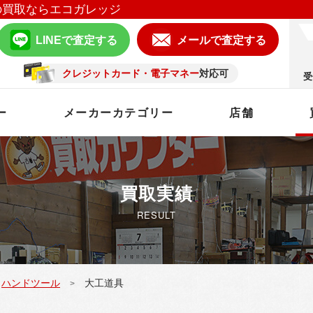
の買取ならエコガレッジ
LINEで査定する
メールで査定する
クレジットカード・電子マネー
対応可
受
ー
メーカーカテゴリー
店舗
買取実績
RESULT
ハンドツール
大工道具
>