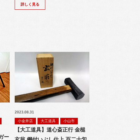
詳しく見る
2023.08.31
小金井店
大工道具
小山市
【大工道具】道心斎正行 金槌
ガー
玄翁 鋼付いぶし仕上 百二十匁