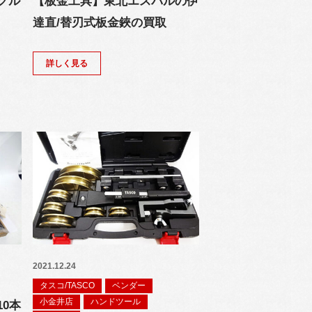
グル
【板金工具】東北エスパルの伊
達直/替刃式板金鋏の買取
詳しく見る
2021.12.24
タスコ/TASCO
ベンダー
小金井店
ハンドツール
0本