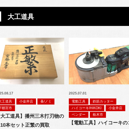
大工道具
25.08.17
2025.07.01
大工道具
小金井店
蚤/ノミ
電動工具
鉄筋カッター
宇都宮市
ハイコーキ/HiKOKI
小金井店
ベンダー
栃木市
【大工道具】播州三木打刃物の
【電動工具】ハイコーキの
10本セット正繁の買取