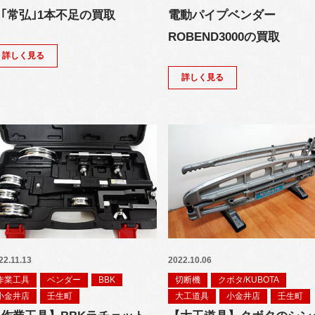
｢常弘｣1本不足の買取
電動パイプベンダー
ROBEND3000の買取
詳しく見る
詳しく見る
22.11.13
2022.10.06
作業工具
ベンダー
BBK
切断機
クボタ/KUBOTA
小金井店
壬生町
大工道具
小金井店
壬生町