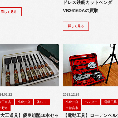
ドレス鉄筋カットベンダ
VB3616DAの買取
詳しく見る
詳しく見る
24.02.22
2023.12.29
大工道具
小金井店
蚤/ノミ
小金井店
ベンダー
電動工具
下野市
宇都宮市
大工道具】優良組鑿10本セッ
【電動工具】ローデンベル