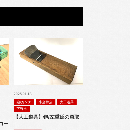
2025.01.18
鉋/カンナ
小金井店
大工道具
下野市
【大工道具】鉋/左重延の買取
コー