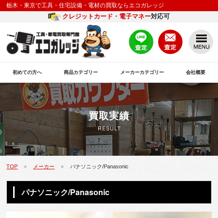
栃木・東京で工具・住宅設備・電材の買取ならエコガレッジ
クレジットカード・電子マネー
対応可
初めての方へ
商品カテゴリー
メーカーカテゴリー
会社概要
買取実績
RESULT
TOP
メーカー
パナソニック/Panasonic
>
>
パナソニック/Panasonic