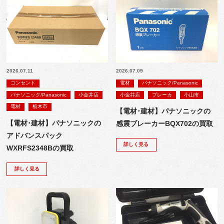
2026.07.11
2026.07.09
コンセント
電材
パナソニック/Panasonic
パナソニック/Panasonic
小金井店
小金井店
ブレーカ
小山市
電材
栃木市
【電材･建材】パナソニックの
【電材･建材】パナソニックの
感震ブレーカーBQX702の買取
アドバンスパック
詳しく見る
WXRFS2348Bの買取
詳しく見る