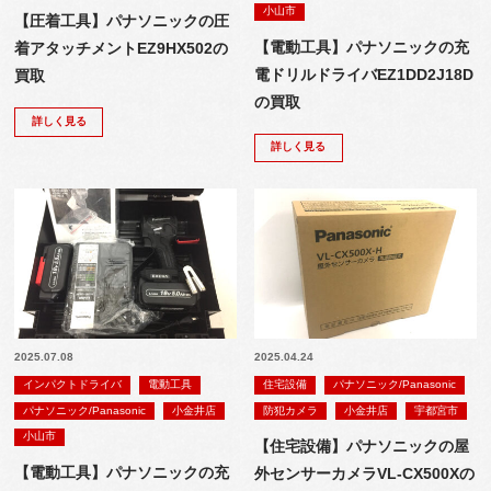
小山市
【圧着工具】パナソニックの圧
【電動工具】パナソニックの充
着アタッチメントEZ9HX502の
電ドリルドライバEZ1DD2J18D
買取
の買取
詳しく見る
詳しく見る
2025.07.08
2025.04.24
インパクトドライバ
電動工具
住宅設備
パナソニック/Panasonic
パナソニック/Panasonic
小金井店
防犯カメラ
小金井店
宇都宮市
小山市
【住宅設備】パナソニックの屋
【電動工具】パナソニックの充
外センサーカメラVL-CX500Xの