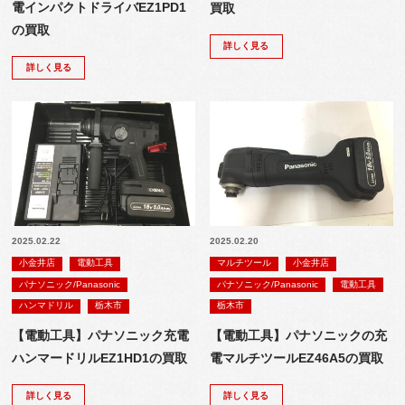
電インパクトドライバEZ1PD1
買取
の買取
詳しく見る
詳しく見る
2025.02.22
2025.02.20
小金井店
電動工具
マルチツール
小金井店
パナソニック/Panasonic
パナソニック/Panasonic
電動工具
ハンマドリル
栃木市
栃木市
【電動工具】パナソニック充電
【電動工具】パナソニックの充
ハンマードリルEZ1HD1の買取
電マルチツールEZ46A5の買取
詳しく見る
詳しく見る