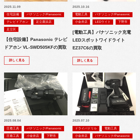
2025.11.09
2025.10.16
住宅設備
パナソニック/Panasonic
電動工具
パナソニック/Panasonic
テレビドアホン
足立鹿浜店
小金井店
LEDライト
下野市
足立区
[電動工具】パナソニック充電
【住宅設備】Panasonic テレビ
LEDスポットワイドライト
ドアホン VL-SWD505KFの買取
EZ37C6の買取
詳しく見る
詳しく見る
2025.08.04
2025.07.10
圧着工具
パナソニック/Panasonic
ドライバドリル
電動工具
圧着工具
小金井店
下野市
小金井店
パナソニック/Panasonic