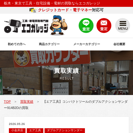
栃木・東京で工具・住宅設備・電材の買取ならエコガレッジ
クレジットカード・電子マネー
対応可
初めての方へ
商品カテゴリー
メーカーカテゴリー
会社概要
買取実績
RESULT
TOP
買取実績
【エア工具】コンパクトツールのダブルアクションサンダ
>
>
ー914B2Dの買取
2026.05.26
小金井店
エア工具
ダブルアクションサンダー