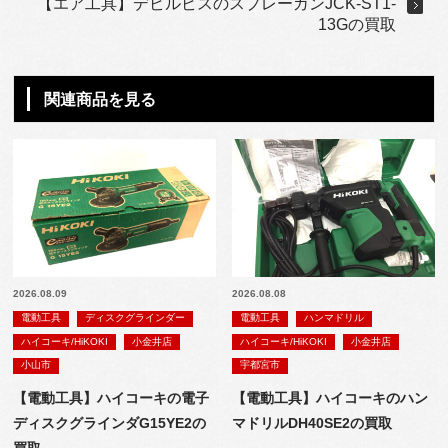
【エア工具】デビルビスのスプレーガンJCK-ST1-
13Gの買取
関連商品を見る
2026.08.09
2026.08.08
電動工具
ディスクグラインダー
電動工具
ハンマドリル
ハイコーキ/HiKOKI
小金井店
ハイコーキ/HiKOKI
小金井店
小山市
宇都宮市
【電動工具】ハイコーキの電子
【電動工具】ハイコーキのハン
ディスクグラインダG15YE2の
マドリルDH40SE2の買取