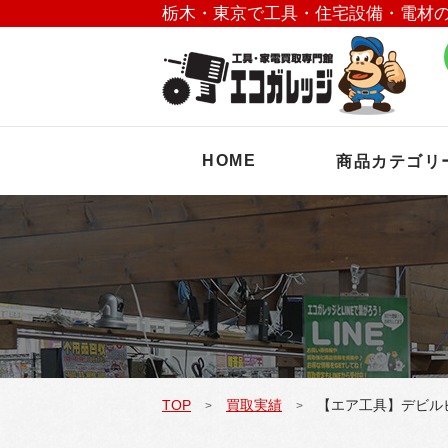
栃木・東京で工具・住宅設備・電材
HOME
商品カテゴリ
TOP
買取実績
【エア工具】デビルビ
>
>