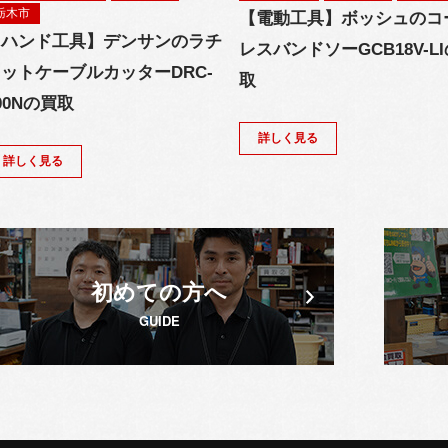
栃木市
【電動工具】ボッシュのコ
【ハンド工具】デンサンのラチ
レスバンドソーGCB18V-L
ットケーブルカッターDRC-
取
00Nの買取
詳しく見る
詳しく見る
初めての方へ
GUIDE