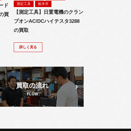
測定工具
栃木市
ード
【測定工具】日置電機のクラン
Iの買
プオンAC/DCハイテスタ3288
の買取
詳しく見る
買取の流れ
FLOW