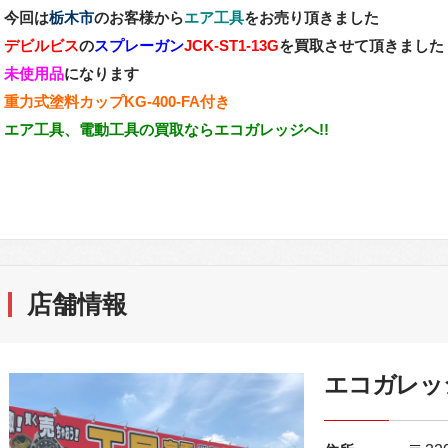
今回は
栃木市
のお客様から
エア工具
をお売り頂きました
デビルビス
の
スプレーガン
JCK-ST1-13G
を買取させて頂きました
未使用品
になります
重力式塗料カップKG-400-FA付き
エア工具、電動工具の買取ならエコガレッジへ!!
店舗情報
エコガレッ