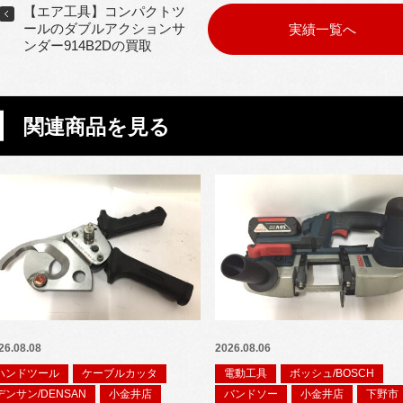
【エア工具】コンパクトツ
ールのダブルアクションサ
実績一覧へ
ンダー914B2Dの買取
関連商品を見る
26.08.08
2026.08.06
ハンドツール
ケーブルカッタ
電動工具
ボッシュ/BOSCH
デンサン/DENSAN
小金井店
バンドソー
小金井店
下野市