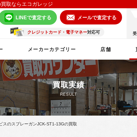
の買取ならエコガレッジ
LINEで査定する
メールで査定する
クレジットカード・電子マネー
対応可
受
ー
メーカーカテゴリー
店舗
買取実績
RESULT
スのスプレーガンJCK-ST1-13Gの買取