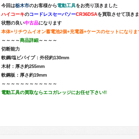
今回は
栃木市
のお客様から
電動工具
をお売り頂きました
ハイコーキ
の
コードレスセーバソー
CR36DSA
を買取させて頂き
状態の良い
中古品
になります
本体+リチウムイオン蓄電池2個+充電器+ケースのセットになりま
～～～～
商品詳細
～～～～
切断能力
軟鋼/塩ビパイプ：外径約130mm
木材：厚さ約255mm
軟鋼板：厚さ約19mm
～～～～～～～～～～～～
電動工具の買取ならエコガレッジにお任せ下さい!!