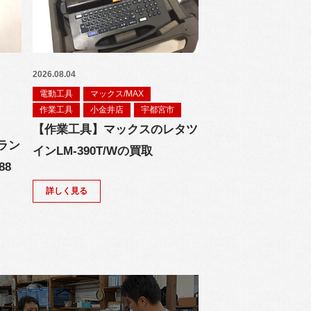
2026.08.04
電動工具
マックス/MAX
作業工具
小金井店
宇都宮市
【作業工具】マックスのレタツ
ラン
インLM-390T/Wの買取
88
詳しく見る