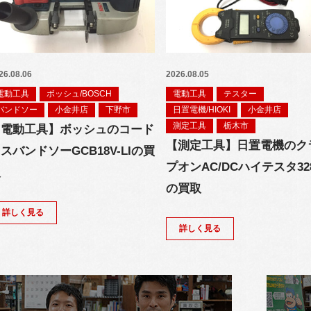
26.08.06
2026.08.05
電動工具
ボッシュ/BOSCH
電動工具
テスター
バンドソー
小金井店
下野市
日置電機/HIOKI
小金井店
測定工具
栃木市
【電動工具】ボッシュのコード
【測定工具】日置電機のク
スバンドソーGCB18V-LIの買
プオンAC/DCハイテスタ32
取
の買取
詳しく見る
詳しく見る