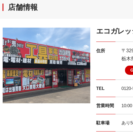
店舗情報
エコガレッ
住所
〒329
栃木県
TEL
0120-
営業時間
10:0
駐車場
あり5