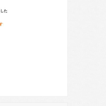
ました
す