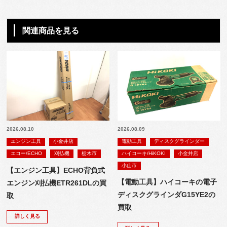
関連商品を見る
2026.08.10
2026.08.09
エンジン工具
小金井店
電動工具
ディスクグラインダー
エコー/ECHO
刈払機
栃木市
ハイコーキ/HiKOKI
小金井店
小山市
【エンジン工具】ECHO背負式
【電動工具】ハイコーキの電子
エンジン刈払機ETR261DLの買
ディスクグラインダG15YE2の
取
買取
詳しく見る