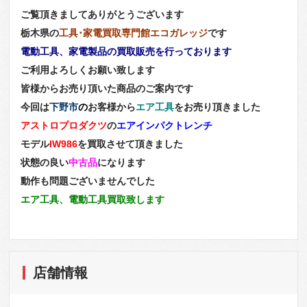
ご覧頂きましてありがとうございます
栃木県の
工具･家電買取専門館エコガレッジ
です
電動工具、家電製品の買取販売を行っております
ご利用よろしくお願い致します
皆様からお売り頂いた商品のご案内です
今回は
下野市
の
お客様から
エア工具
をお売り頂きました
アストロプロダクツ
の
エアインパクトレンチ
モデル
IW986
を買取させて頂きました
状態の良い
中古品
になります
動作も問題ございませんでした
エア工具、電動工具買取致します
店舗情報