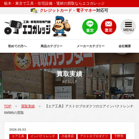
栃木・東京で工具・住宅設備・電材の買取ならエコガレッジ
クレジットカード・電子マネー
対応可
初めての方へ
商品カテゴリー
メーカーカテゴリー
会社概要
買取実績
RESULT
TOP
買取実績
【エア工具】アストロプロダクツのエアインパクトレンチ
>
>
IW986の買取
2026.06.03
エア工具
インパクトレンチ
小金井店
アストロプロダクツ
下野市